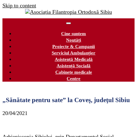
Skip to content
Cine suntem
Noutăți
Proiecte & Campanii
Serviciul Ambulanțier
Asistență Medicală
Asistență Socială
Cabinete medicale
Centre
„Sănătate pentru sate” la Coveş, judeţul Sibiu
20/04/2021
Arhiepiscopia Sibiului, prin Departamentul Social-