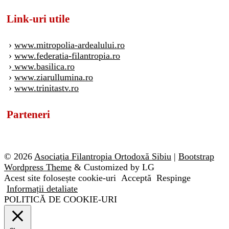
Link-uri utile
›
www.mitropolia-ardealului.ro
›
www.federatia-filantropia.ro
›
www.basilica.ro
›
www.ziarullumina.ro
›
www.trinitastv.ro
Parteneri
© 2026
Asociația Filantropia Ortodoxă Sibiu
|
Bootstrap
Wordpress Theme
& Customized by LG
Acest site folosește cookie-uri
Acceptă
Respinge
Informații detaliate
POLITICĂ DE COOKIE-URI