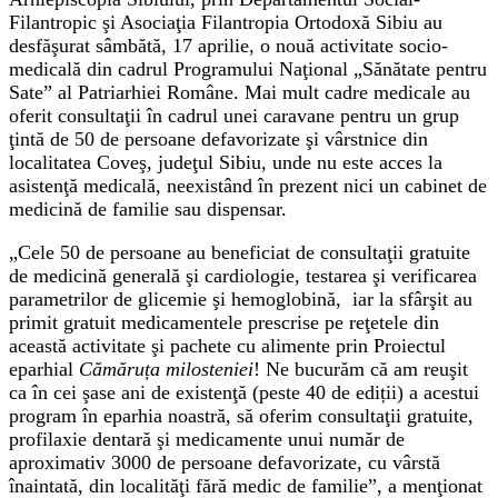
Filantropic şi Asociaţia Filantropia Ortodoxă Sibiu au
desfăşurat sâmbătă, 17 aprilie, o nouă activitate socio-
medicală din cadrul Programului Naţional „Sănătate pentru
Sate” al Patriarhiei Române. Mai mult cadre medicale au
oferit consultaţii în cadrul unei caravane pentru un grup
ţintă de 50 de persoane defavorizate şi vârstnice din
localitatea Coveş, judeţul Sibiu, unde nu este acces la
asistenţă medicală, neexistând în prezent nici un cabinet de
medicină de familie sau dispensar.
„Cele 50 de persoane au beneficiat de consultaţii gratuite
de medicină generală şi cardiologie, testarea şi verificarea
parametrilor de glicemie şi hemoglobină, iar la sfârşit au
primit gratuit medicamentele prescrise pe reţetele din
această activitate şi pachete cu alimente prin Proiectul
eparhial
Cămăruța milosteniei
! Ne bucurăm că am reuşit
ca în cei şase ani de existenţă (peste 40 de ediții) a acestui
program în eparhia noastră, să oferim consultaţii gratuite,
profilaxie dentară şi medicamente unui număr de
aproximativ 3000 de persoane defavorizate, cu vârstă
înaintată, din localităţi fără medic de familie”, a menţionat