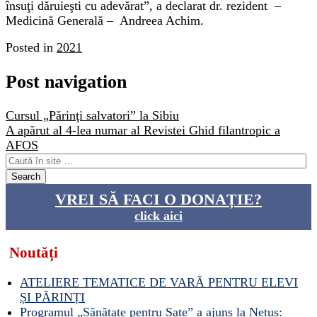
însuţi dăruieşti cu adevărat”, a declarat dr. rezident –
Medicină Generală – Andreea Achim.
Posted in
2021
Post navigation
Cursul „Părinţi salvatori” la Sibiu
A apărut al 4-lea numar al Revistei Ghid filantropic a
AFOS
VREI SĂ FACI O DONAȚIE?
click aici
Noutăți
ATELIERE TEMATICE DE VARĂ PENTRU ELEVI
ȘI PĂRINȚI
Programul „Sănătate pentru Sate” a ajuns la Netuș: