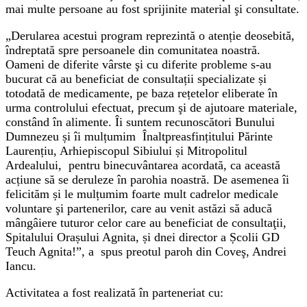
mai multe persoane au fost sprijinite material şi consultate.
„Derularea acestui program reprezintă o atenție deosebită,
îndreptată spre persoanele din comunitatea noastră.
Oameni de diferite vârste şi cu diferite probleme s-au
bucurat că au beneficiat de consultații specializate și
totodată de medicamente, pe baza rețetelor eliberate în
urma controlului efectuat, precum şi de ajutoare materiale,
constând în alimente. Îi suntem recunoscători Bunului
Dumnezeu și îi mulțumim Înaltpreasfințitului Părinte
Laurențiu, Arhiepiscopul Sibiului și Mitropolitul
Ardealului, pentru binecuvântarea acordată, ca această
acțiune să se deruleze în parohia noastră. De asemenea îi
felicităm și le mulțumim foarte mult cadrelor medicale
voluntare şi partenerilor, care au venit astăzi să aducă
mângâiere tuturor celor care au beneficiat de consultaţii,
Spitalului Orașului Agnita, și dnei director a Școlii GD
Teuch Agnita!”, a spus preotul paroh din Coveş, Andrei
Iancu.
Activitatea a fost realizată în parteneriat cu: