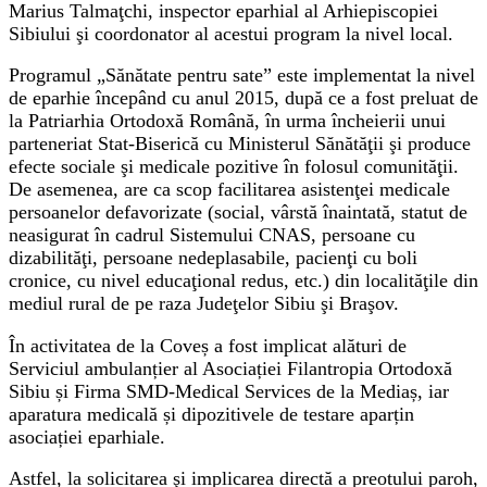
Marius Talmaţchi, inspector eparhial al Arhiepiscopiei
Sibiului şi coordonator al acestui program la nivel local.
Programul „Sănătate pentru sate” este implementat la nivel
de eparhie începând cu anul 2015, după ce a fost preluat de
la Patriarhia Ortodoxă Română, în urma încheierii unui
parteneriat Stat-Biserică cu Ministerul Sănătăţii şi produce
efecte sociale şi medicale pozitive în folosul comunităţii.
De asemenea, are ca scop facilitarea asistenţei medicale
persoanelor defavorizate (social, vârstă înaintată, statut de
neasigurat în cadrul Sistemului CNAS, persoane cu
dizabilităţi, persoane nedeplasabile, pacienţi cu boli
cronice, cu nivel educaţional redus, etc.) din localităţile din
mediul rural de pe raza Judeţelor Sibiu şi Braşov.
În activitatea de la Coveș a fost implicat alături de
Serviciul ambulanțier al Asociației Filantropia Ortodoxă
Sibiu și Firma SMD-Medical Services de la Mediaș, iar
aparatura medicală și dipozitivele de testare aparțin
asociației eparhiale.
Astfel, la solicitarea şi implicarea directă a preotului paroh,