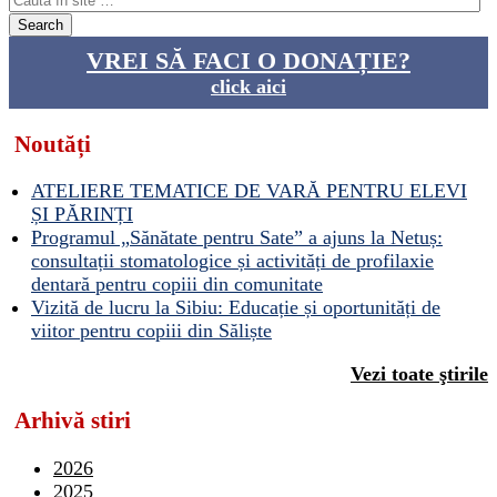
VREI SĂ FACI O DONAȚIE?
click aici
Noutăți
ATELIERE TEMATICE DE VARĂ PENTRU ELEVI
ȘI PĂRINȚI
Programul „Sănătate pentru Sate” a ajuns la Netuș:
consultații stomatologice și activități de profilaxie
dentară pentru copiii din comunitate
Vizită de lucru la Sibiu: Educație și oportunități de
viitor pentru copiii din Săliște
Vezi toate ştirile
Arhivă stiri
2026
2025