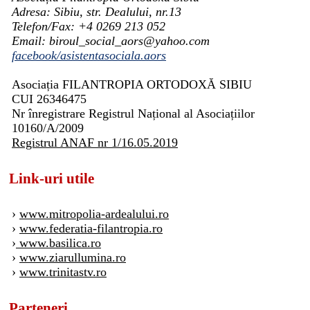
Adresa: Sibiu, str. Dealului, nr.13
Telefon/Fax: +4 0269 213 052
Email: biroul_social_aors@yahoo.com
facebook/asistentasociala.aors
Asociația FILANTROPIA ORTODOXĂ SIBIU
CUI 26346475
Nr înregistrare Registrul Național al Asociațiilor
10160/A/2009
Registrul ANAF nr 1/16.05.2019
Link-uri utile
›
www.mitropolia-ardealului.ro
›
www.federatia-filantropia.ro
›
www.basilica.ro
›
www.ziarullumina.ro
›
www.trinitastv.ro
Parteneri