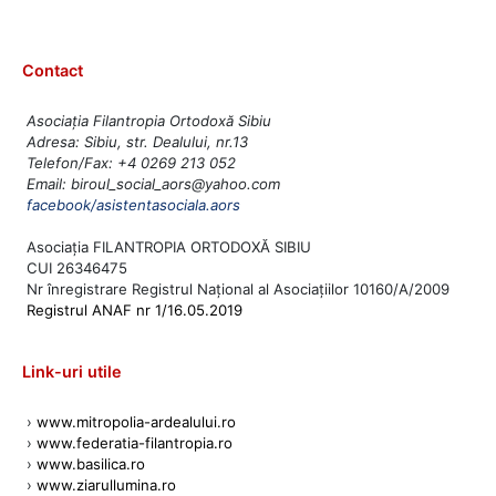
Contact
Asociația Filantropia Ortodoxă Sibiu
Adresa: Sibiu, str. Dealului, nr.13
Telefon/Fax: +4 0269 213 052
Email: biroul_social_aors@yahoo.com
facebook/asistentasociala.aors
Asociația FILANTROPIA ORTODOXĂ SIBIU
CUI 26346475
Nr înregistrare Registrul Național al Asociațiilor 10160/A/2009
Registrul ANAF nr 1/16.05.2019
Link-uri utile
›
www.mitropolia-ardealului.ro
›
www.federatia-filantropia.ro
›
www.basilica.ro
›
www.ziarullumina.ro