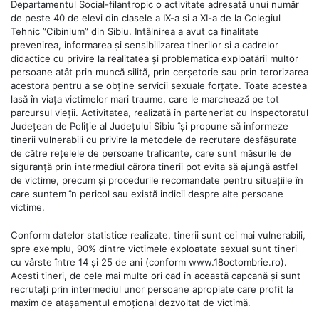
Departamentul Social-filantropic o activitate adresată unui număr
de peste 40 de elevi din clasele a IX-a si a XI-a de la Colegiul
Tehnic ”Cibinium” din Sibiu. Intâlnirea a avut ca finalitate
prevenirea, informarea și sensibilizarea tinerilor si a cadrelor
didactice cu privire la realitatea și problematica exploatării multor
persoane atât prin muncă silită, prin cerșetorie sau prin terorizarea
acestora pentru a se obține servicii sexuale forțate. Toate acestea
lasă în viața victimelor mari traume, care le marchează pe tot
parcursul vieții. Activitatea, realizată în parteneriat cu Inspectoratul
Județean de Poliție al Județului Sibiu își propune să informeze
tinerii vulnerabili cu privire la metodele de recrutare desfășurate
de către rețelele de persoane traficante, care sunt măsurile de
siguranță prin intermediul cărora tinerii pot evita să ajungă astfel
de victime, precum și procedurile recomandate pentru situațiile în
care suntem în pericol sau există indicii despre alte persoane
victime.
Conform datelor statistice realizate, tinerii sunt cei mai vulnerabili,
spre exemplu, 90% dintre victimele exploatate sexual sunt tineri
cu vârste între 14 și 25 de ani (conform www.18octombrie.ro).
Acesti tineri, de cele mai multe ori cad în această capcană și sunt
recrutați prin intermediul unor persoane apropiate care profit la
maxim de atașamentul emoțional dezvoltat de victimă.