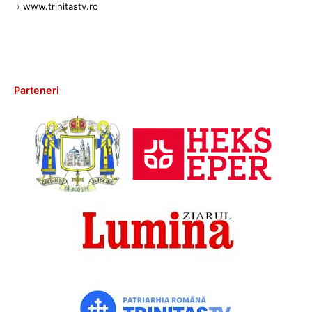
›
www.trinitastv.ro
Parteneri