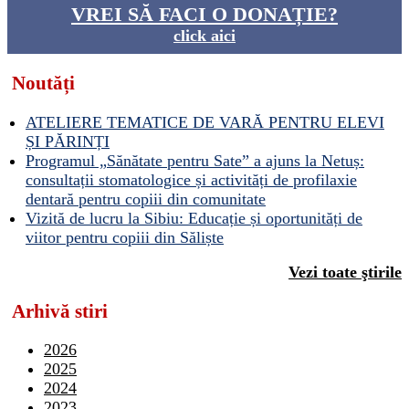
VREI SĂ FACI O DONAȚIE?
click aici
Noutăți
ATELIERE TEMATICE DE VARĂ PENTRU ELEVI
ȘI PĂRINȚI
Programul „Sănătate pentru Sate” a ajuns la Netuș:
consultații stomatologice și activități de profilaxie
dentară pentru copiii din comunitate
Vizită de lucru la Sibiu: Educație și oportunități de
viitor pentru copiii din Săliște
Vezi toate ştirile
Arhivă stiri
2026
2025
2024
2023