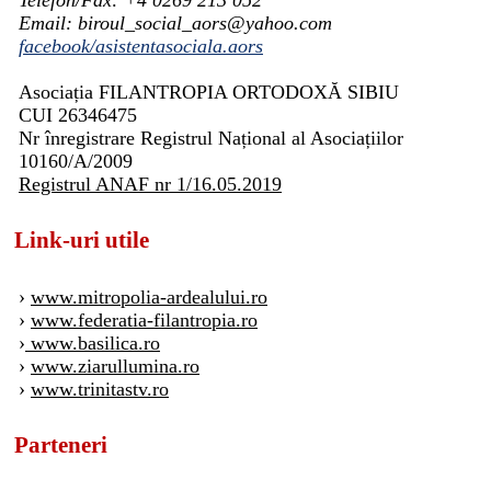
Email: biroul_social_aors@yahoo.com
facebook/asistentasociala.aors
Asociația FILANTROPIA ORTODOXĂ SIBIU
CUI 26346475
Nr înregistrare Registrul Național al Asociațiilor
10160/A/2009
Registrul ANAF nr 1/16.05.2019
Link-uri utile
›
www.mitropolia-ardealului.ro
›
www.federatia-filantropia.ro
›
www.basilica.ro
›
www.ziarullumina.ro
›
www.trinitastv.ro
Parteneri