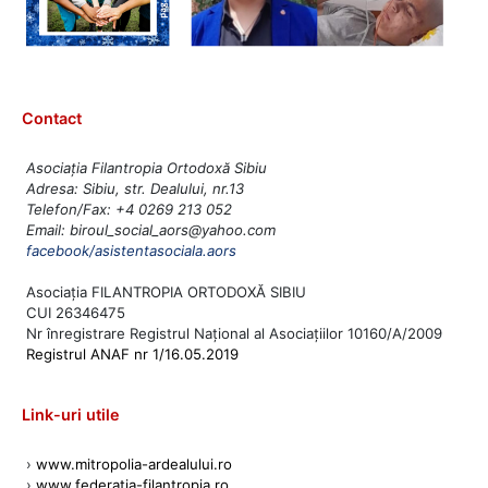
Contact
Asociația Filantropia Ortodoxă Sibiu
Adresa: Sibiu, str. Dealului, nr.13
Telefon/Fax: +4 0269 213 052
Email: biroul_social_aors@yahoo.com
facebook/asistentasociala.aors
Asociația FILANTROPIA ORTODOXĂ SIBIU
CUI 26346475
Nr înregistrare Registrul Național al Asociațiilor 10160/A/2009
Registrul ANAF nr 1/16.05.2019
Link-uri utile
›
www.mitropolia-ardealului.ro
›
www.federatia-filantropia.ro