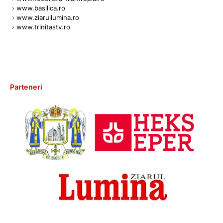
›
www.basilica.ro
›
www.ziarullumina.ro
›
www.trinitastv.ro
Parteneri