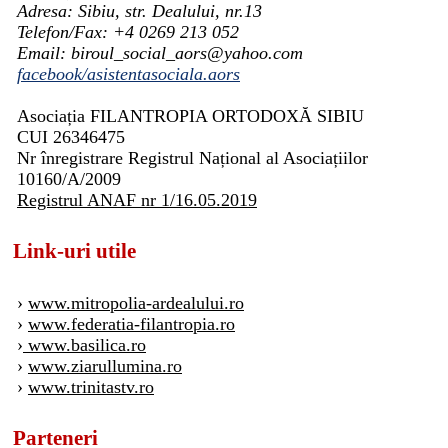
Adresa: Sibiu, str. Dealului, nr.13
Telefon/Fax: +4 0269 213 052
Email: biroul_social_aors@yahoo.com
facebook/asistentasociala.aors
Asociația FILANTROPIA ORTODOXĂ SIBIU
CUI 26346475
Nr înregistrare Registrul Național al Asociațiilor
10160/A/2009
Registrul ANAF nr 1/16.05.2019
Link-uri utile
›
www.mitropolia-ardealului.ro
›
www.federatia-filantropia.ro
›
www.basilica.ro
›
www.ziarullumina.ro
›
www.trinitastv.ro
Parteneri