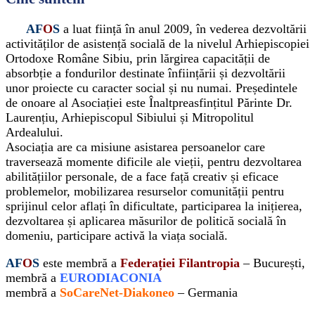
AF
O
S
a luat ființă în anul 2009, în vederea dezvoltării
activităților de asistență socială de la nivelul Arhiepiscopiei
Ortodoxe Române Sibiu, prin lărgirea capacității de
absorbție a fondurilor destinate înființării și dezvoltării
unor proiecte cu caracter social și nu numai. Președintele
de onoare al Asociației este Înaltpreasfințitul Părinte Dr.
Laurențiu, Arhiepiscopul Sibiului și Mitropolitul
Ardealului.
Asociația are ca misiune asistarea persoanelor care
traversează momente dificile ale vieții, pentru dezvoltarea
abilitățiilor personale, de a face față creativ și eficace
problemelor, mobilizarea resurselor comunității pentru
sprijinul celor aflați în dificultate, participarea la inițierea,
dezvoltarea și aplicarea măsurilor de politică socială în
domeniu, participare activă la viața socială.
AF
O
S
este membră a
Federației Filantropia
– București,
membră a
EURODIACONIA
membră a
SoCareNet-Diakoneo
– Germania