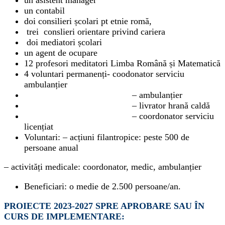
un contabil
doi consilieri școlari pt etnie romă,
trei conslieri orientare privind cariera
doi mediatori școlari
un agent de ocupare
12 profesori meditatori Limba Română și Matematică
4 voluntari permanenți- coodonator serviciu
ambulanțier
– ambulanțier
– livrator hrană caldă
– coordonator serviciu
licențiat
Voluntari: – acțiuni filantropice: peste 500 de
persoane anual
– activități medicale: coordonator, medic, ambulanțier
Beneficiari: o medie de 2.500 persoane/an.
PROIECTE 2023-2027 SPRE APROBARE SAU ÎN
CURS DE IMPLEMENTARE: