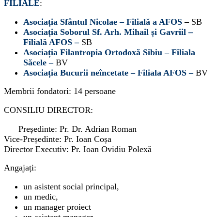
FILIALE
:
Asociația Sfântul Nicolae – Filială a AFOS
–
SB
Asociația Soborul Sf. Arh. Mihail și Gavriil –
Filială AFOS –
SB
Asociația Filantropia Ortodoxă Sibiu – Filiala
Săcele –
BV
Asociația Bucurii neîncetate – Filiala AFOS –
BV
Membrii fondatori: 14 persoane
CONSILIU DIRECTOR:
Președinte: Pr. Dr. Adrian Roman
Vice-Președinte: Pr. Ioan Coșa
Director Executiv: Pr. Ioan Ovidiu Polexă
Angajați:
un asistent social principal,
un medic,
un manager proiect
un asistent manager