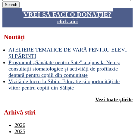
VREI SĂ FACI O DONAȚIE?
click aici
Noutăți
ATELIERE TEMATICE DE VARĂ PENTRU ELEVI
ȘI PĂRINȚI
Programul „Sănătate pentru Sate” a ajuns la Netuș:
consultații stomatologice și activități de profilaxie
dentară pentru copiii din comunitate
Vizită de lucru la Sibiu: Educație și oportunități de
viitor pentru copiii din Săliște
Vezi toate ştirile
Arhivă stiri
2026
2025