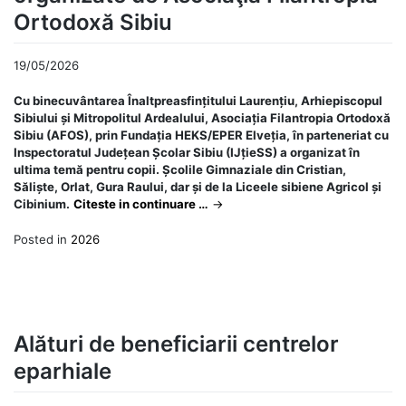
Ortodoxă Sibiu
19/05/2026
Cu binecuvântarea Înaltpreasfințitului Laurențiu, Arhiepiscopul
Sibiului și Mitropolitul Ardealului, Asociația Filantropia Ortodoxă
Sibiu (AFOS), prin Fundația HEKS/EPER Elveția, în parteneriat cu
Inspectoratul Județean Școlar Sibiu (IJțieSS) a organizat în
ultima temă pentru copii. Școlile Gimnaziale din Cristian,
Săliște, Orlat, Gura Raului, dar și de la Liceele sibiene Agricol și
Cibinium.
Citeste in continuare …
→
Posted in
2026
Alături de beneficiarii centrelor
eparhiale