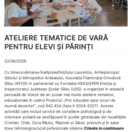
ATELIERE TEMATICE DE VARĂ
PENTRU ELEVI ȘI PĂRINȚI
22/06/2026
Cu binecuvântarea Înaltpreasfinţitului Laurențiu, Arhiepiscopul
Sibiului și Mitropolitul Ardealului, Asociația Filantropia Ortodoxă
Sibiu (AFOS) în parteneriat cu Fundația HEKS/EPER Elveția și
Inspectoratul Județean Școlar Sibiu (IJSS), a organizat în această
perioadă de sfarșit de an școalr mai multe ateliere tematice,
educaționale în cadrul Proiectul „Prin educație spre locuri de
muncă decente!”, cod 942.424 (faza II-2024-2027). Aceste
activități care includ servicii de consiliere psihologică și de
orientare școlară se desfășoară în școlile gimnaziale din localitățile
Cristian, Orlat, Gura Râului, Rășinari și Săcel, precum și în șase
licee tehnologice/școli pofesionale sibiene
Citeste in continuare