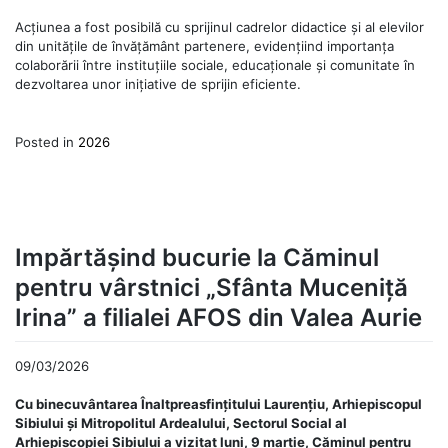
Acțiunea a fost posibilă cu sprijinul cadrelor didactice și al elevilor
din unitățile de învățământ partenere, evidențiind importanța
colaborării între instituțiile sociale, educaționale și comunitate în
dezvoltarea unor inițiative de sprijin eficiente.
Posted in
2026
Impărtășind bucurie la Căminul
pentru vârstnici „Sfânta Muceniță
Irina” a filialei AFOS din Valea Aurie
09/03/2026
Cu binecuvântarea Înaltpreasfințitului Laurențiu, Arhiepiscopul
Sibiului și Mitropolitul Ardealului, Sectorul Social al
Arhiepiscopiei Sibiului a vizitat luni, 9 martie, Căminul pentru