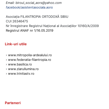
Email: biroul_social_aors@yahoo.com
facebook/asistentasociala.aors
Asociația FILANTROPIA ORTODOXĂ SIBIU
CUI 26346475
Nr înregistrare Registrul Național al Asociațiilor 10160/A/2009
Registrul ANAF nr 1/16.05.2019
Link-uri utile
›
www.mitropolia-ardealului.ro
›
www.federatia-filantropia.ro
›
www.basilica.ro
›
www.ziarullumina.ro
›
www.trinitastv.ro
Parteneri