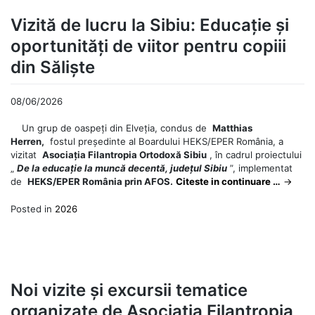
Vizită de lucru la Sibiu: Educație și
oportunități de viitor pentru copiii
din Săliște
08/06/2026
Un grup de oaspeți din Elveția, condus de
Matthias
Herren,
fostul președinte al Boardului HEKS/EPER România, a
vizitat
Asociația Filantropia Ortodoxă Sibiu
, în cadrul proiectului
„
De la educație la muncă decentă, județul Sibiu
”, implementat
de
HEKS/EPER România prin AFOS.
Citeste in continuare …
→
Posted in
2026
Noi vizite și excursii tematice
organizate de Asociaţia Filantropia