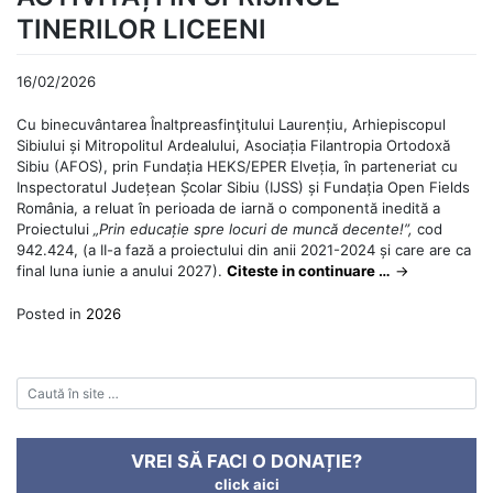
TINERILOR LICEENI
16/02/2026
Cu binecuvântarea Înaltpreasfinţitului Laurențiu, Arhiepiscopul
Sibiului și Mitropolitul Ardealului, Asociația Filantropia Ortodoxă
Sibiu (AFOS), prin Fundația HEKS/EPER Elveția, în parteneriat cu
Inspectoratul Județean Școlar Sibiu (IJSS) și Fundația Open Fields
România, a reluat în perioada de iarnă o componentă inedită a
Proiectului
„
Prin educație spre locuri de muncă decente!”,
cod
942.424, (a II-a fază a proiectului din anii 2021-2024 și care are ca
final luna iunie a anului 2027).
Citeste in continuare …
→
Posted in
2026
VREI SĂ FACI O DONAȚIE?
click aici