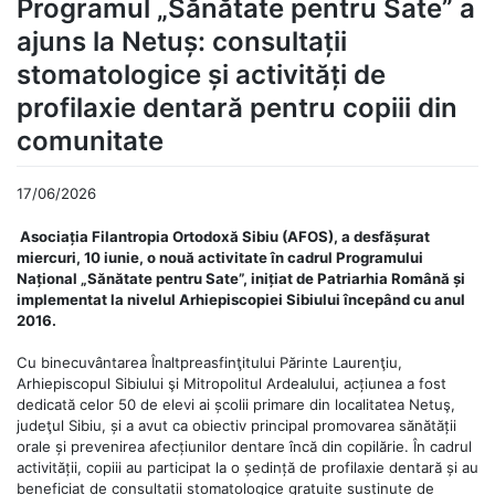
Programul „Sănătate pentru Sate” a
ajuns la Netuș: consultații
stomatologice și activități de
profilaxie dentară pentru copiii din
comunitate
17/06/2026
Asociația Filantropia Ortodoxă Sibiu (AFOS), a desfășurat
miercuri, 10 iunie, o nouă activitate în cadrul Programului
Național „Sănătate pentru Sate”, inițiat de Patriarhia Română și
implementat la nivelul Arhiepiscopiei Sibiului începând cu anul
2016.
Cu binecuvântarea Înaltpreasfinţitului Părinte Laurenţiu,
Arhiepiscopul Sibiului şi Mitropolitul Ardealului, acțiunea a fost
dedicată celor 50 de elevi ai școlii primare din localitatea Netuş,
judeţul Sibiu, și a avut ca obiectiv principal promovarea sănătății
orale și prevenirea afecțiunilor dentare încă din copilărie. În cadrul
activității, copiii au participat la o ședință de profilaxie dentară și au
beneficiat de consultații stomatologice gratuite susținute de