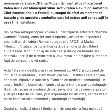
persoane vârstnice „Sfânta Muceniță Irina”, situat în cartierul
Valea Aurie din Municipiul Sibiu. Activitatea a avut loc sărbătorii
Zilei Internaționale a Femeii, cu scopul de oferi un moment de
bucurie și de apreciere seniorilor care își petrec anii senectuţii în
aşezământul sibian.
Din partea Arhiepiscopiei Sibiului au participat la activitate doamna
Gabriela Răduleț, consilier social eparhial, alături de inspectorii
eparhiali pr. dr. Adrian Roman (președinte AFOS) și Marius
Talmațchi. Vizita a fost una încărcată de emoție și de căldură
sufletească, fiind un prilej de întâlnire și dialog cu beneficiarii
centrului, dar și de transmitere a unui mesaj de prețuire și respect
față de persoanele vârstnice.
Activitatea s-a desfășurat în parteneriat cu AFOS și cu Liceul de
Industrie Alimentară „Terezianum” din Sibiu, instituții care sprijină
constant inițiativele sociale și filantropice dedicate comunității. În
cadrul întâlnirii, beneficiarii centrului au primit din partea delegației
flori, mărțișoare și produse de patiserie, oferite ca semn al prețuirii
și al grijii față de cei care, prin experiența lor de viață, reprezintă o
parte importantă a memoriei și identității comunității.
Gestul simbolic al oferirii florilor și mărțișoarelor a fost menit să