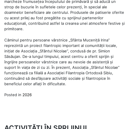
marcheze frumusețea începutului de primăvară și să aducă un
strop de bucurie în sufletele celor prezenți, în special ale
doamnelor beneficiare ale centrului. Produsele de patiserie oferite
cu acest prilej au fost pregătite cu sprijinul partenerilor
educaționali, contribuind astfel la crearea unei atmosfere festive și
primitoare.
Căminul pentru persoane vârstnice „Sfânta Muceniță Irina”
reprezintă un proiect filantropic important al comunității locale,
inițiat de Asociația „Sfântul Nicolae”, condusă de pr. Simion
Săsăujan. De-a lungul timpului, acest centru a oferit sprijin și
îngrijire persoanelor vârstnice care au nevoie de asistență și
suport în viața de zi cu zi. În prezent, Asociația „Sfântul Nicolae”
funcționează ca filială a Asociației Filantropia Ortodoxă Sibiu,
continuând să desfășoare activități sociale și filantropice în
beneficiul celor aflați în dificultate.
Posted in
2026
ACTIVITĂȚI ÎN SPRIJINUL