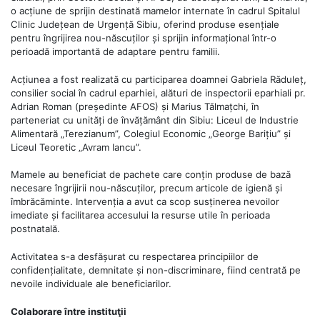
o acțiune de sprijin destinată mamelor internate în cadrul Spitalul
Clinic Județean de Urgență Sibiu, oferind produse esențiale
pentru îngrijirea nou-născuților și sprijin informațional într-o
perioadă importantă de adaptare pentru familii.
Acțiunea a fost realizată cu participarea doamnei Gabriela Răduleț,
consilier social în cadrul eparhiei, alături de inspectorii eparhiali pr.
Adrian Roman (președinte AFOS) și Marius Tălmațchi, în
parteneriat cu unități de învățământ din Sibiu: Liceul de Industrie
Alimentară „Terezianum”, Colegiul Economic „George Barițiu” și
Liceul Teoretic „Avram Iancu”.
Mamele au beneficiat de pachete care conțin produse de bază
necesare îngrijirii nou-născuților, precum articole de igienă și
îmbrăcăminte. Intervenția a avut ca scop susținerea nevoilor
imediate și facilitarea accesului la resurse utile în perioada
postnatală.
Activitatea s-a desfășurat cu respectarea principiilor de
confidențialitate, demnitate și non-discriminare, fiind centrată pe
nevoile individuale ale beneficiarilor.
Colaborare între instituţii