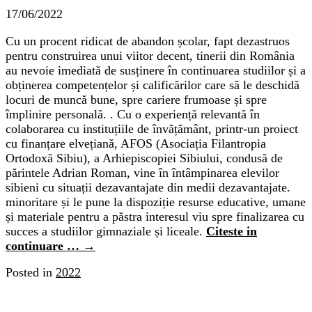
17/06/2022
Cu un procent ridicat de abandon școlar, fapt dezastruos
pentru construirea unui viitor decent, tinerii din România
au nevoie imediată de susținere în continuarea studiilor și a
obținerea competențelor și calificărilor care să le deschidă
locuri de muncă bune, spre cariere frumoase și spre
împlinire personală.
.
Cu o experiență relevantă în
colaborarea cu instituțiile de învățământ, printr-un proiect
cu finanțare elvețiană, AFOS (Asociația Filantropia
Ortodoxă Sibiu), a Arhiepiscopiei Sibiului, condusă de
părintele Adrian Roman, vine în întâmpinarea elevilor
sibieni cu situații dezavantajate din medii dezavantajate.
minoritare și le pune la dispoziție resurse educative, umane
și materiale pentru a păstra interesul viu spre finalizarea cu
succes a studiilor gimnaziale și liceale.
Citeste in
continuare …
→
Posted in
2022