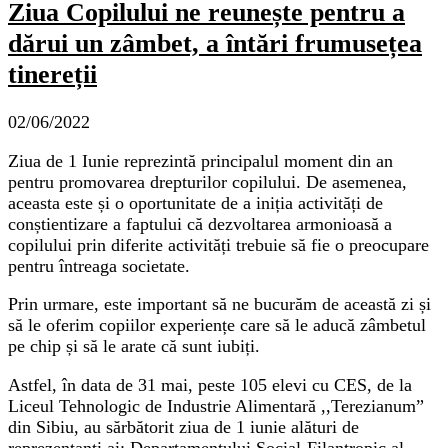
Ziua Copilului ne reunește pentru a
dărui un zâmbet, a întări frumusețea
tinereții
02/06/2022
Ziua de 1 Iunie reprezintă principalul moment din an
pentru promovarea drepturilor copilului. De asemenea,
aceasta este și o oportunitate de a iniția activități de
conștientizare a faptului că dezvoltarea armonioasă a
copilului prin diferite activități trebuie să fie o preocupare
pentru întreaga societate.
Prin urmare, este important să ne bucurăm de această zi și
să le oferim copiilor experiențe care să le aducă zâmbetul
pe chip și să le arate că sunt iubiți.
Astfel, în data de 31 mai, peste 105 elevi cu CES, de la
Liceul Tehnologic de Industrie Alimentară ,,Terezianum”
din Sibiu, au sărbătorit ziua de 1 iunie alături de
reprezentanți ai: Departamentului Social-Filantropic al