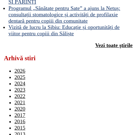
ȘI PĂRINȚI
Programul „Sănătate pentru Sate” a ajuns la Netuș:
consultații stomatologice și activități de profilaxie
dentară pentru copiii din comunitate
Vizită de lucru la Sibiu: Educație și oportunități de
viitor pentru copiii din Săliște
Vezi toate ştirile
Arhivă stiri
2026
2025
2024
2023
2022
2021
2020
2017
2016
2015
2013