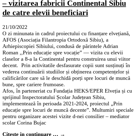
– vizitarea fabricii Continental Sibiu
de catre elevii beneficiari
21/10/2022
O zi minunata in cadrul proiectului cu finanțare elvețiană,
AFOS (Asociația Filantropia Ortodoxă Sibiu), a
Arhiepiscopiei Sibiului, condusă de părintele Adrian
Roman ,,Prin educație spre vocație” — vizita cu elevii
claselor a 8-a la Continental pentru construirea unui viitor
decent. Prin activitatile desfasurate copii sunt susținuți în
vederea continuării studiilor și obținerea competențelor și
calificărilor care să le deschidă porți spre locuri de muncă
bune, spre cariere frumoase.
Afos, în parteneriat cu Fundația HEKS/EPER Elveția și cu
sprijinul Inspectoratului Școlar Județean Sibiu,
implementează în perioada 2021-2024, proiectul „Prin
educație spre locuri de muncă decente”. Multumiri speciale
pentru organizare acestei vizite d-nei consilier – mediator
scolar Corina Bujac
Citeste in continuare …
→