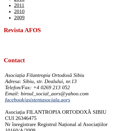
2011
2010
2009
Revista AFOS
Contact
Asociația Filantropia Ortodoxă Sibiu
Adresa: Sibiu, str. Dealului, nr.13
Telefon/Fax: +4 0269 213 052
Email: biroul_social_aors@yahoo.com
facebook/asistentasociala.aors
Asociația FILANTROPIA ORTODOXĂ SIBIU
CUI 26346475
Nr înregistrare Registrul Național al Asociațiilor
10160/A/2009