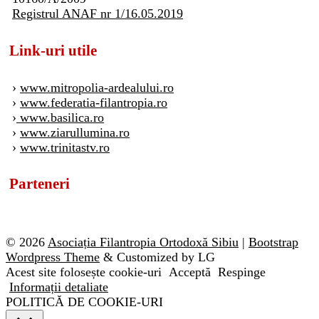
Registrul ANAF nr 1/16.05.2019
Link-uri utile
›
www.mitropolia-ardealului.ro
›
www.federatia-filantropia.ro
›
www.basilica.ro
›
www.ziarullumina.ro
›
www.trinitastv.ro
Parteneri
© 2026
Asociația Filantropia Ortodoxă Sibiu
|
Bootstrap
Wordpress Theme
& Customized by LG
Acest site folosește cookie-uri
Acceptă
Respinge
Informații detaliate
POLITICĂ DE COOKIE-URI