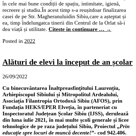
în cele mai bune condiții de spațiu, intimitate, igienă,
recreere și studiu.În acest timp s-a reușitdoar finalizarea
casei de pe Str. Magheranuluidin Sibiu,care a așteptat și
ea, timp îndelungatca tinerii din Centrul de la Orlat să-i
dea viață și utilitate.
Citeste in continuare …
→
Posted in
2022
Alături de elevi la început de an școlar
26/09/2022
Cu binecuvântarea Înaltpreasfinţitului Laurențiu,
Arhiepiscopul Sibiului și Mitropolitul Ardealului,
Asociația Filantropia Ortodoxă Sibiu (AFOS), prin
Fundația HEKS/EPER Elveția, în parteneriat cu
Inspectoratul Județean Școlar Sibiu (IJSS), derulează
din luna iulie 2021, în mai multe școli generale și licee
tehnologice de pe raza județului Sibiu, Proiectul „
Prin
educație spre locuri de muncă decente!
”- cod 942.406.