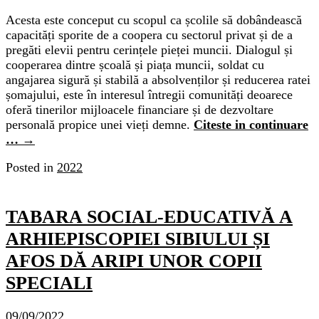
Acesta este conceput cu scopul ca școlile să dobândească
capacități sporite de a coopera cu sectorul privat și de a
pregăti elevii pentru cerințele pieței muncii. Dialogul și
cooperarea dintre școală și piața muncii, soldat cu
angajarea sigură și stabilă a absolvenților și reducerea ratei
șomajului, este în interesul întregii comunități deoarece
oferă tinerilor mijloacele financiare și de dezvoltare
personală propice unei vieți demne.
Citeste in continuare
…
→
Posted in
2022
TABARA SOCIAL-EDUCATIVĂ A
ARHIEPISCOPIEI SIBIULUI ȘI
AFOS DĂ ARIPI UNOR COPII
SPECIALI
09/09/2022