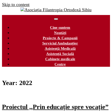
Skip to content
Cine suntem
Noutăți
Proiecte & Campanii
Serviciul Ambulanțier
Asistență Medicală
Asistență Socială
Cabinete medicale
Centre
Year:
2022
Proiectul ,,Prin educație spre vocație”