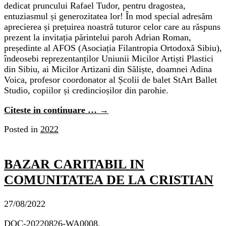
dedicat pruncului Rafael Tudor, pentru dragostea,
entuziasmul și generozitatea lor! În mod special adresăm
aprecierea și prețuirea noastră tuturor celor care au răspuns
prezent la invitația părintelui paroh Adrian Roman,
președinte al AFOS (Asociația Filantropia Ortodoxă Sibiu),
îndeosebi reprezentanților Uniunii Micilor Artiști Plastici
din Sibiu, ai Micilor Artizani din Săliște, doamnei Adina
Voica, profesor coordonator al Școlii de balet StArt Ballet
Studio, copiilor și credincioșilor din parohie.
Citeste in continuare …
→
Posted in
2022
BAZAR CARITABIL IN
COMUNITATEA DE LA CRISTIAN
27/08/2022
DOC-20220826-WA0008.