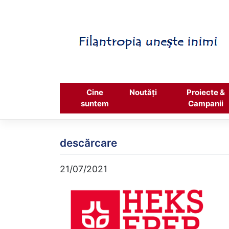
Skip
to
content
Cine
Noutăți
Proiecte &
suntem
Campanii
descărcare
21/07/2021