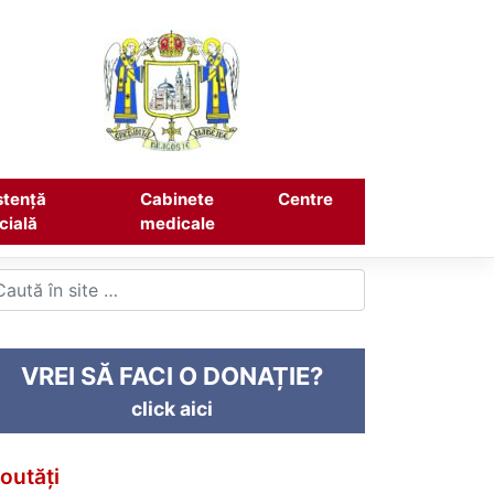
stență
Cabinete
Centre
cială
medicale
VREI SĂ FACI O DONAȚIE?
click aici
outăți