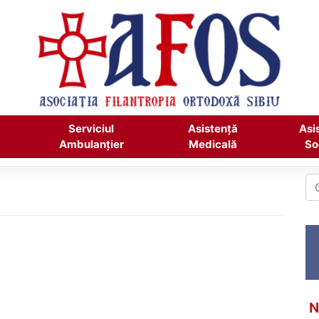
Serviciul
Asistență
Asi
Ambulanțier
Medicală
So
N