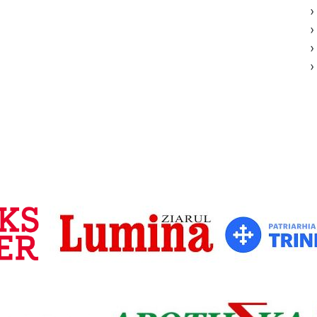
›
›
›
›