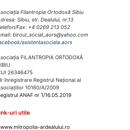
sociația Filantropia Ortodoxă Sibiu
dresa: Sibiu, str. Dealului, nr.13
elefon/Fax: +4 0269 213 052
mail: biroul_social_aors@yahoo.com
acebook/asistentasociala.aors
sociația FILANTROPIA ORTODOXĂ
IBIU
CUI 26346475
r înregistrare Registrul Național al
sociațiilor 10160/A/2009
egistrul ANAF nr 1/16.05.2019
ink-uri utile
www.mitropolia-ardealului.ro