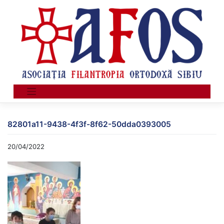
Skip
to
content
82801a11-9438-4f3f-8f62-50dda0393005
20/04/2022