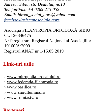
Adresa: Sibiu, str. Dealului, nr.13
Telefon/Fax: +4 0269 213 052
Email: biroul_social_aors@yahoo.com
facebook/asistentasociala.aors
Asociația FILANTROPIA ORTODOXĂ SIBIU
CUI 26346475
Nr înregistrare Registrul Național al Asociațiilor
10160/A/2009
Registrul ANAF nr 1/16.05.2019
Link-uri utile
›
www.mitropolia-ardealului.ro
›
www.federatia-filantropia.ro
›
www.basilica.ro
›
www.ziarullumina.ro
›
www.trinitastv.ro
Parteneri