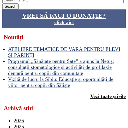
VREI SĂ FACI O DONAȚIE?
click aici
Noutăți
ATELIERE TEMATICE DE VARĂ PENTRU ELEVI
ȘI PĂRINȚI
Programul „Sănătate pentru Sate” a ajuns la Netuș:
consultații stomatologice și activități de profilaxie
dentară pentru copiii din comunitate
Vizită de lucru la Sibiu: Educație și oportunități de
viitor pentru copiii din Săliște
Vezi toate ştirile
Arhivă stiri
2026
2025