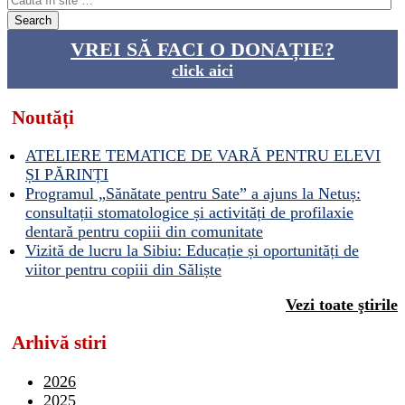
VREI SĂ FACI O DONAȚIE?
click aici
Noutăți
ATELIERE TEMATICE DE VARĂ PENTRU ELEVI
ȘI PĂRINȚI
Programul „Sănătate pentru Sate” a ajuns la Netuș:
consultații stomatologice și activități de profilaxie
dentară pentru copiii din comunitate
Vizită de lucru la Sibiu: Educație și oportunități de
viitor pentru copiii din Săliște
Vezi toate ştirile
Arhivă stiri
2026
2025