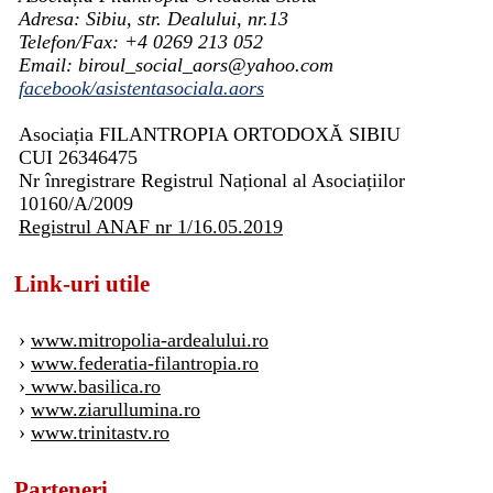
Adresa: Sibiu, str. Dealului, nr.13
Telefon/Fax: +4 0269 213 052
Email: biroul_social_aors@yahoo.com
facebook/asistentasociala.aors
Asociația FILANTROPIA ORTODOXĂ SIBIU
CUI 26346475
Nr înregistrare Registrul Național al Asociațiilor
10160/A/2009
Registrul ANAF nr 1/16.05.2019
Link-uri utile
›
www.mitropolia-ardealului.ro
›
www.federatia-filantropia.ro
›
www.basilica.ro
›
www.ziarullumina.ro
›
www.trinitastv.ro
Parteneri