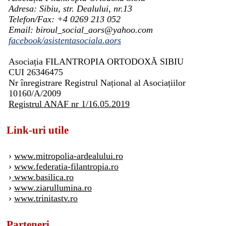
Adresa: Sibiu, str. Dealului, nr.13
Telefon/Fax: +4 0269 213 052
Email: biroul_social_aors@yahoo.com
facebook/asistentasociala.aors
Asociația FILANTROPIA ORTODOXĂ SIBIU
CUI 26346475
Nr înregistrare Registrul Național al Asociațiilor
10160/A/2009
Registrul ANAF nr 1/16.05.2019
Link-uri utile
›
www.mitropolia-ardealului.ro
›
www.federatia-filantropia.ro
›
www.basilica.ro
›
www.ziarullumina.ro
›
www.trinitastv.ro
Parteneri