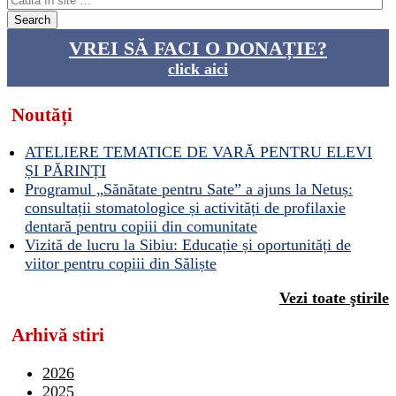
VREI SĂ FACI O DONAȚIE?
click aici
Noutăți
ATELIERE TEMATICE DE VARĂ PENTRU ELEVI
ȘI PĂRINȚI
Programul „Sănătate pentru Sate” a ajuns la Netuș:
consultații stomatologice și activități de profilaxie
dentară pentru copiii din comunitate
Vizită de lucru la Sibiu: Educație și oportunități de
viitor pentru copiii din Săliște
Vezi toate ştirile
Arhivă stiri
2026
2025