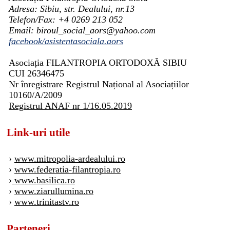
Adresa: Sibiu, str. Dealului, nr.13
Telefon/Fax: +4 0269 213 052
Email: biroul_social_aors@yahoo.com
facebook/asistentasociala.aors
Asociația FILANTROPIA ORTODOXĂ SIBIU
CUI 26346475
Nr înregistrare Registrul Național al Asociațiilor
10160/A/2009
Registrul ANAF nr 1/16.05.2019
Link-uri utile
›
www.mitropolia-ardealului.ro
›
www.federatia-filantropia.ro
›
www.basilica.ro
›
www.ziarullumina.ro
›
www.trinitastv.ro
Parteneri