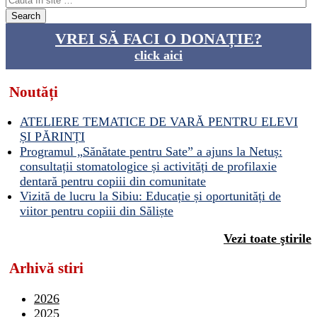
VREI SĂ FACI O DONAȚIE?
click aici
Noutăți
ATELIERE TEMATICE DE VARĂ PENTRU ELEVI
ȘI PĂRINȚI
Programul „Sănătate pentru Sate” a ajuns la Netuș:
consultații stomatologice și activități de profilaxie
dentară pentru copiii din comunitate
Vizită de lucru la Sibiu: Educație și oportunități de
viitor pentru copiii din Săliște
Vezi toate ştirile
Arhivă stiri
2026
2025