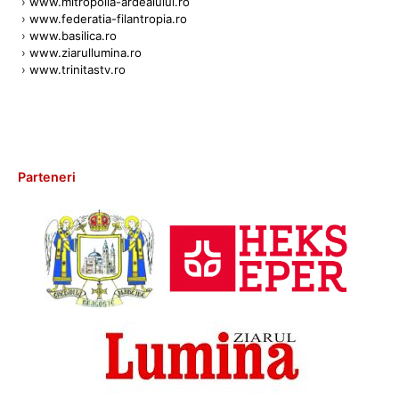
›
www.mitropolia-ardealului.ro
›
www.federatia-filantropia.ro
›
www.basilica.ro
›
www.ziarullumina.ro
›
www.trinitastv.ro
Parteneri