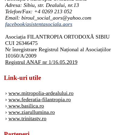
Adresa: Sibiu, str. Dealului, nr.13
Telefon/Fax: +4 0269 213 052
Email: biroul_social_aors@yahoo.com
facebook/asistentasociala.aors
Asociația FILANTROPIA ORTODOXĂ SIBIU
CUI 26346475
Nr înregistrare Registrul Național al Asociațiilor
10160/A/2009
Registrul ANAF nr 1/16.05.2019
Link-uri utile
›
www.mitropolia-ardealului.ro
›
www.federatia-filantropia.ro
›
www.basilica.ro
›
www.ziarullumina.ro
›
www.trinitastv.ro
Parteneri