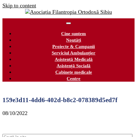
Skip to content
Cine suntem
Noutăți
Proiecte & Campanii
Serviciul Ambulanțier
Asistență Medicală
Asistență Socială
Cabinete medicale
Centre
159e3d11-4dd6-402d-b8c2-078389d5ed7f
08/10/2022