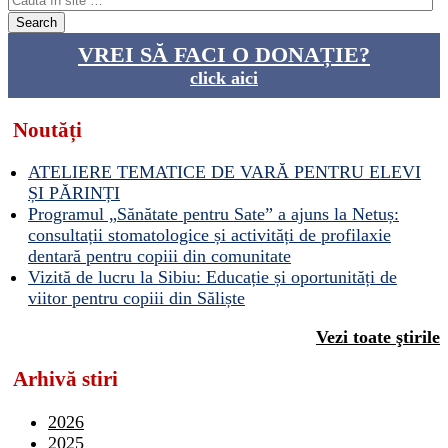
VREI SĂ FACI O DONAȚIE?
click aici
Noutăți
ATELIERE TEMATICE DE VARĂ PENTRU ELEVI
ȘI PĂRINȚI
Programul „Sănătate pentru Sate” a ajuns la Netuș:
consultații stomatologice și activități de profilaxie
dentară pentru copiii din comunitate
Vizită de lucru la Sibiu: Educație și oportunități de
viitor pentru copiii din Săliște
Vezi toate ştirile
Arhivă stiri
2026
2025