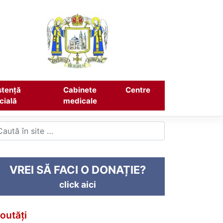
stență
Cabinete
Centre
cială
medicale
VREI SĂ FACI O DONAȚIE?
click aici
outăți