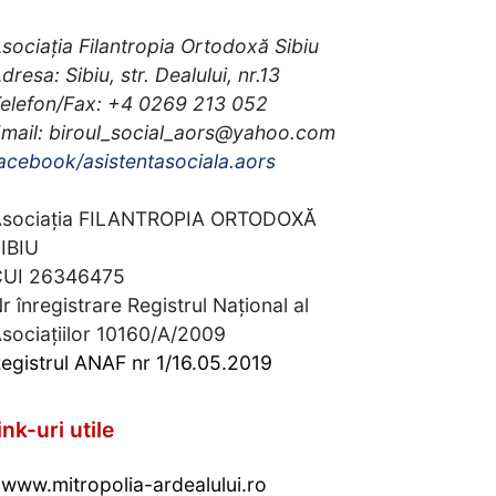
sociația Filantropia Ortodoxă Sibiu
dresa: Sibiu, str. Dealului, nr.13
elefon/Fax: +4 0269 213 052
mail: biroul_social_aors@yahoo.com
acebook/asistentasociala.aors
sociația FILANTROPIA ORTODOXĂ
IBIU
CUI 26346475
r înregistrare Registrul Național al
sociațiilor 10160/A/2009
egistrul ANAF nr 1/16.05.2019
ink-uri utile
www.mitropolia-ardealului.ro