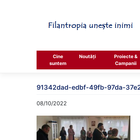
Skip
to
content
Cine
Noutăți
Proiecte &
suntem
Campanii
91342dad-edbf-49fb-97da-37e
08/10/2022