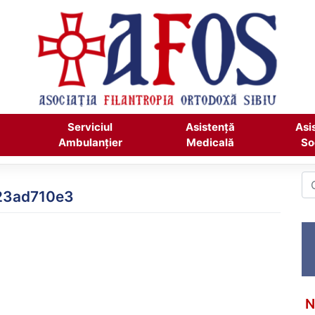
Serviciul
Asistență
Asi
Ambulanțier
Medicală
So
23ad710e3
N