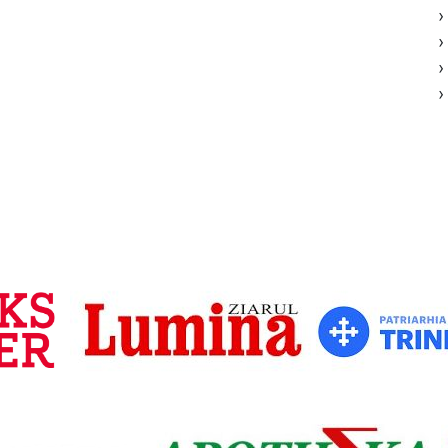
›
›
›
›