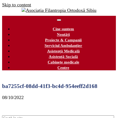
Skip to content
Cine suntem
Noutăți
Proiecte & Campanii
Serviciul Ambulanțier
Asistență Medicală
Asistență Socială
Cabinete medicale
Centre
ba7255cf-08dd-41f3-bc4d-954eeff2d168
08/10/2022