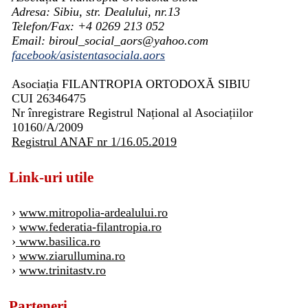
Adresa: Sibiu, str. Dealului, nr.13
Telefon/Fax: +4 0269 213 052
Email: biroul_social_aors@yahoo.com
facebook/asistentasociala.aors
Asociația FILANTROPIA ORTODOXĂ SIBIU
CUI 26346475
Nr înregistrare Registrul Național al Asociațiilor
10160/A/2009
Registrul ANAF nr 1/16.05.2019
Link-uri utile
›
www.mitropolia-ardealului.ro
›
www.federatia-filantropia.ro
›
www.basilica.ro
›
www.ziarullumina.ro
›
www.trinitastv.ro
Parteneri