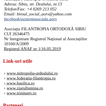
Adresa: Sibiu, str. Dealului, nr.13
Telefon/Fax: +4 0269 213 052
Email: biroul_social_aors@yahoo.com
facebook/asistentasociala.aors
Asociația FILANTROPIA ORTODOXĂ SIBIU
CUI 26346475
Nr înregistrare Registrul Național al Asociațiilor
10160/A/2009
Registrul ANAF nr 1/16.05.2019
Link-uri utile
›
www.mitropolia-ardealului.ro
›
www.federatia-filantropia.ro
›
www.basilica.ro
›
www.ziarullumina.ro
›
www.trinitastv.ro
Parteneri