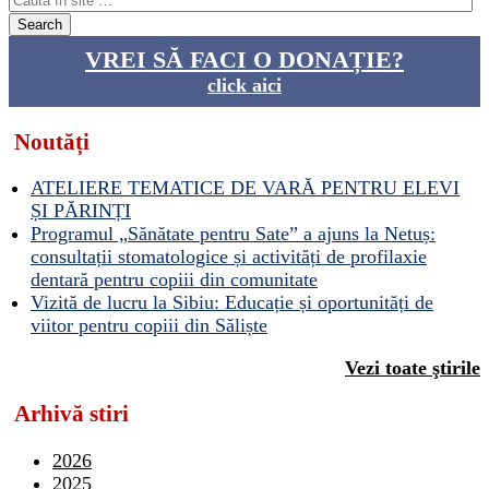
VREI SĂ FACI O DONAȚIE?
click aici
Noutăți
ATELIERE TEMATICE DE VARĂ PENTRU ELEVI
ȘI PĂRINȚI
Programul „Sănătate pentru Sate” a ajuns la Netuș:
consultații stomatologice și activități de profilaxie
dentară pentru copiii din comunitate
Vizită de lucru la Sibiu: Educație și oportunități de
viitor pentru copiii din Săliște
Vezi toate ştirile
Arhivă stiri
2026
2025