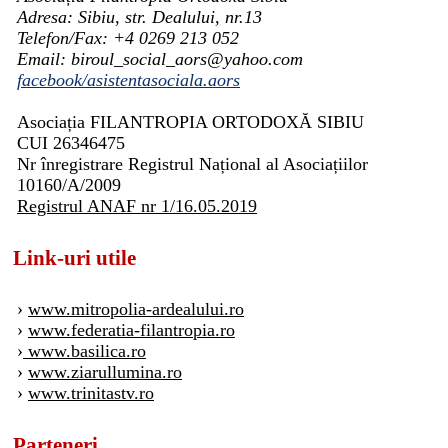
Adresa: Sibiu, str. Dealului, nr.13
Telefon/Fax: +4 0269 213 052
Email: biroul_social_aors@yahoo.com
facebook/asistentasociala.aors
Asociația FILANTROPIA ORTODOXĂ SIBIU
CUI 26346475
Nr înregistrare Registrul Național al Asociațiilor
10160/A/2009
Registrul ANAF nr 1/16.05.2019
Link-uri utile
›
www.mitropolia-ardealului.ro
›
www.federatia-filantropia.ro
›
www.basilica.ro
›
www.ziarullumina.ro
›
www.trinitastv.ro
Parteneri