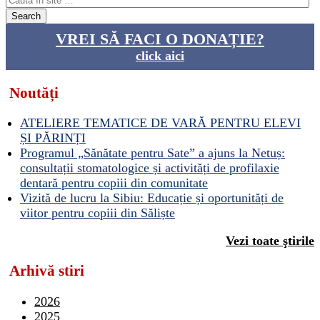
VREI SĂ FACI O DONAȚIE?
click aici
Noutăți
ATELIERE TEMATICE DE VARĂ PENTRU ELEVI
ȘI PĂRINȚI
Programul „Sănătate pentru Sate” a ajuns la Netuș:
consultații stomatologice și activități de profilaxie
dentară pentru copiii din comunitate
Vizită de lucru la Sibiu: Educație și oportunități de
viitor pentru copiii din Săliște
Vezi toate ştirile
Arhivă stiri
2026
2025