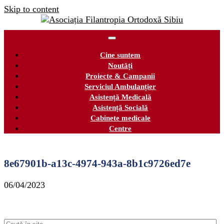
Skip to content
Cine suntem
Noutăți
Proiecte & Campanii
Serviciul Ambulanțier
Asistență Medicală
Asistență Socială
Cabinete medicale
Centre
8e67901b-a13c-4974-943a-8b1c9726ed7e
06/04/2023