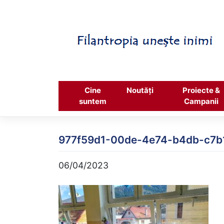
Skip
to
content
Cine
Noutăți
Proiecte &
suntem
Campanii
977f59d1-00de-4e74-b4db-c7b
06/04/2023