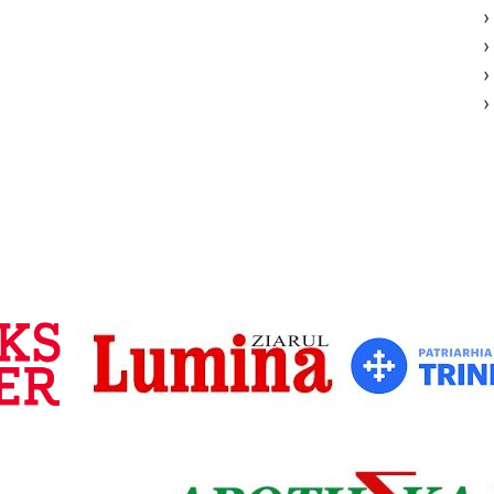
›
›
›
›