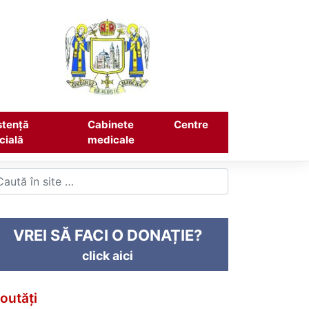
stență
Cabinete
Centre
cială
medicale
VREI SĂ FACI O DONAȚIE?
click aici
outăți