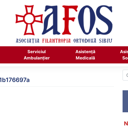
Serviciul
Asistență
Asi
Ambulanțier
Medicală
So
1b176697a
N