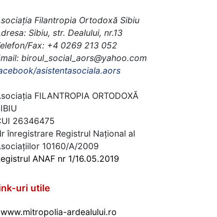
sociația Filantropia Ortodoxă Sibiu
dresa: Sibiu, str. Dealului, nr.13
elefon/Fax: +4 0269 213 052
mail: biroul_social_aors@yahoo.com
acebook/asistentasociala.aors
sociația FILANTROPIA ORTODOXĂ
IBIU
CUI 26346475
r înregistrare Registrul Național al
sociațiilor 10160/A/2009
egistrul ANAF nr 1/16.05.2019
ink-uri utile
www.mitropolia-ardealului.ro