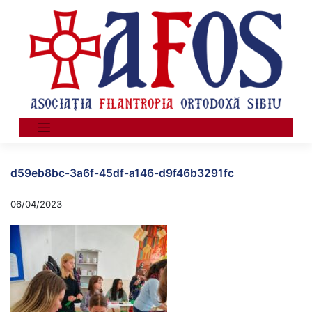
Skip
to
content
d59eb8bc-3a6f-45df-a146-d9f46b3291fc
06/04/2023