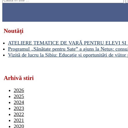
Noutăți
ATELIERE TEMATICE DE VARĂ PENTRU ELEVI ȘI 
Programul „Sănătate pentru Sate” a ajuns la Netuș: consult
Vizită de lucru la Sibiu: Educație și oportunități de viitor 
Arhivă stiri
2026
2025
2024
2023
2022
2021
2020