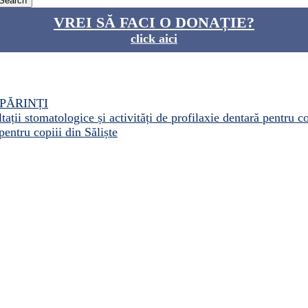
VREI SĂ FACI O DONAȚIE?
click aici
PĂRINȚI
ații stomatologice și activități de profilaxie dentară pentru c
pentru copiii din Săliște