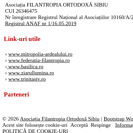
Asociația FILANTROPIA ORTODOXĂ SIBIU
CUI 26346475
Nr înregistrare Registrul Național al Asociațiilor 10160/A/
Registrul ANAF nr 1/16.05.2019
Link-uri utile
›
www.mitropolia-ardealului.ro
›
www.federatia-filantropia.ro
›
www.basilica.ro
›
www.ziarullumina.ro
›
www.trinitastv.ro
Parteneri
© 2026
Asociația Filantropia Ortodoxă Sibiu
|
Bootstrap W
Acest site folosește cookie-uri
Acceptă
Respinge
Informaț
POLITICĂ DE COOKIE-URI