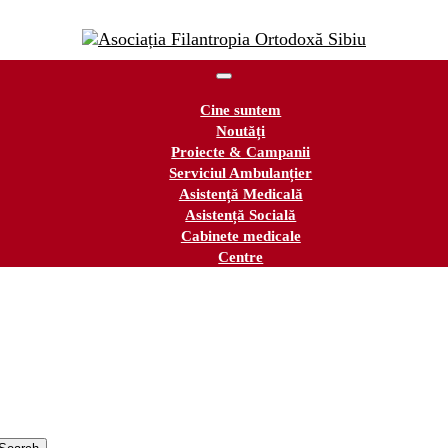
Cine suntem
Noutăți
Proiecte & Campanii
Serviciul Ambulanțier
Asistență Medicală
Asistență Socială
Cabinete medicale
Centre