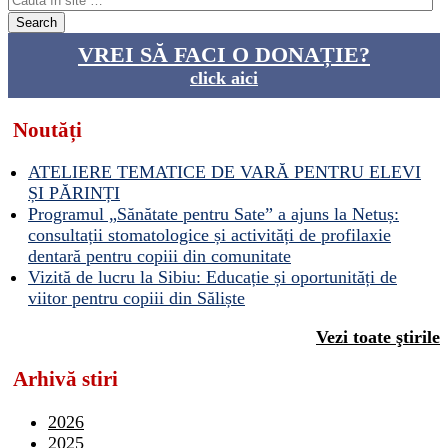
VREI SĂ FACI O DONAȚIE?
click aici
Noutăți
ATELIERE TEMATICE DE VARĂ PENTRU ELEVI
ȘI PĂRINȚI
Programul „Sănătate pentru Sate” a ajuns la Netuș:
consultații stomatologice și activități de profilaxie
dentară pentru copiii din comunitate
Vizită de lucru la Sibiu: Educație și oportunități de
viitor pentru copiii din Săliște
Vezi toate ştirile
Arhivă stiri
2026
2025