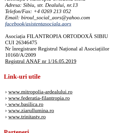
Adresa: Sibiu, str. Dealului, nr.13
Telefon/Fax: +4 0269 213 052
Email: biroul_social_aors@yahoo.com
facebook/asistentasociala.aors
Asociația FILANTROPIA ORTODOXĂ SIBIU
CUI 26346475
Nr înregistrare Registrul Național al Asociațiilor
10160/A/2009
Registrul ANAF nr 1/16.05.2019
Link-uri utile
›
www.mitropolia-ardealului.ro
›
www.federatia-filantropia.ro
›
www.basilica.ro
›
www.ziarullumina.ro
›
www.trinitastv.ro
Parteneri