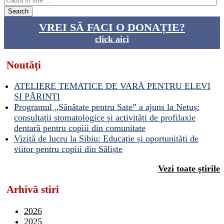
VREI SĂ FACI O DONAȚIE?
click aici
Noutăți
ATELIERE TEMATICE DE VARĂ PENTRU ELEVI
ȘI PĂRINȚI
Programul „Sănătate pentru Sate” a ajuns la Netuș:
consultații stomatologice și activități de profilaxie
dentară pentru copiii din comunitate
Vizită de lucru la Sibiu: Educație și oportunități de
viitor pentru copiii din Săliște
Vezi toate ştirile
Arhivă stiri
2026
2025