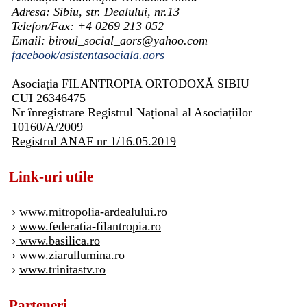
Adresa: Sibiu, str. Dealului, nr.13
Telefon/Fax: +4 0269 213 052
Email: biroul_social_aors@yahoo.com
facebook/asistentasociala.aors
Asociația FILANTROPIA ORTODOXĂ SIBIU
CUI 26346475
Nr înregistrare Registrul Național al Asociațiilor
10160/A/2009
Registrul ANAF nr 1/16.05.2019
Link-uri utile
›
www.mitropolia-ardealului.ro
›
www.federatia-filantropia.ro
›
www.basilica.ro
›
www.ziarullumina.ro
›
www.trinitastv.ro
Parteneri