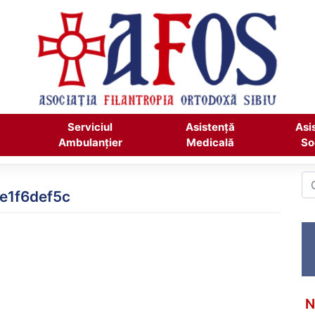
Serviciul
Asistență
Asi
Ambulanțier
Medicală
So
e1f6def5c
N