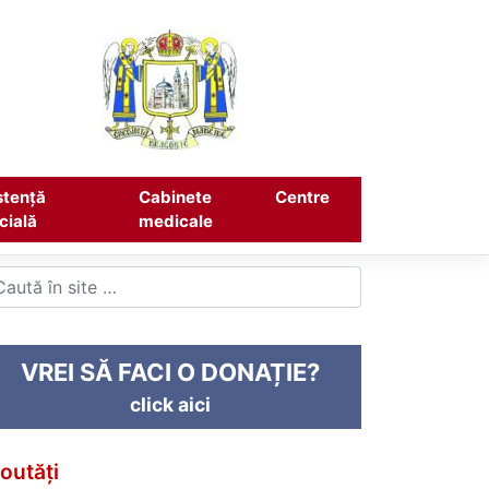
stență
Cabinete
Centre
cială
medicale
VREI SĂ FACI O DONAȚIE?
click aici
outăți