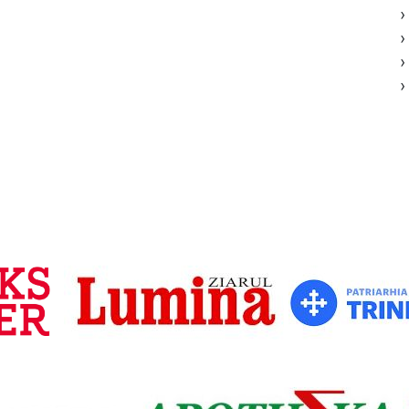
›
›
›
›