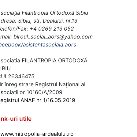
sociația Filantropia Ortodoxă Sibiu
dresa: Sibiu, str. Dealului, nr.13
elefon/Fax: +4 0269 213 052
mail: biroul_social_aors@yahoo.com
acebook/asistentasociala.aors
sociația FILANTROPIA ORTODOXĂ
IBIU
CUI 26346475
r înregistrare Registrul Național al
sociațiilor 10160/A/2009
egistrul ANAF nr 1/16.05.2019
ink-uri utile
www.mitropolia-ardealului.ro