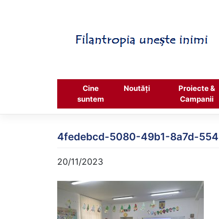
Skip
to
content
Cine
Noutăți
Proiecte &
suntem
Campanii
4fedebcd-5080-49b1-8a7d-554
20/11/2023