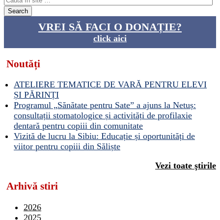
VREI SĂ FACI O DONAȚIE?
click aici
Noutăți
ATELIERE TEMATICE DE VARĂ PENTRU ELEVI
ȘI PĂRINȚI
Programul „Sănătate pentru Sate” a ajuns la Netuș:
consultații stomatologice și activități de profilaxie
dentară pentru copiii din comunitate
Vizită de lucru la Sibiu: Educație și oportunități de
viitor pentru copiii din Săliște
Vezi toate ştirile
Arhivă stiri
2026
2025