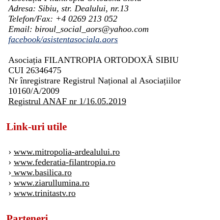
Adresa: Sibiu, str. Dealului, nr.13
Telefon/Fax: +4 0269 213 052
Email: biroul_social_aors@yahoo.com
facebook/asistentasociala.aors
Asociația FILANTROPIA ORTODOXĂ SIBIU
CUI 26346475
Nr înregistrare Registrul Național al Asociațiilor
10160/A/2009
Registrul ANAF nr 1/16.05.2019
Link-uri utile
›
www.mitropolia-ardealului.ro
›
www.federatia-filantropia.ro
›
www.basilica.ro
›
www.ziarullumina.ro
›
www.trinitastv.ro
Parteneri