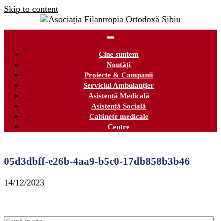
Skip to content
Cine suntem
Noutăți
Proiecte & Campanii
Serviciul Ambulanțier
Asistență Medicală
Asistență Socială
Cabinete medicale
Centre
05d3dbff-e26b-4aa9-b5c0-17db858b3b46
14/12/2023