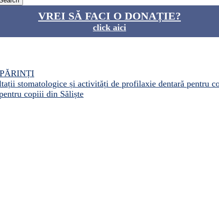
VREI SĂ FACI O DONAȚIE?
click aici
PĂRINȚI
ații stomatologice și activități de profilaxie dentară pentru c
pentru copiii din Săliște