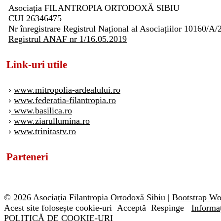
Asociația FILANTROPIA ORTODOXĂ SIBIU
CUI 26346475
Nr înregistrare Registrul Național al Asociațiilor 10160/A/
Registrul ANAF nr 1/16.05.2019
Link-uri utile
›
www.mitropolia-ardealului.ro
›
www.federatia-filantropia.ro
›
www.basilica.ro
›
www.ziarullumina.ro
›
www.trinitastv.ro
Parteneri
© 2026
Asociația Filantropia Ortodoxă Sibiu
|
Bootstrap W
Acest site folosește cookie-uri
Acceptă
Respinge
Informaț
POLITICĂ DE COOKIE-URI