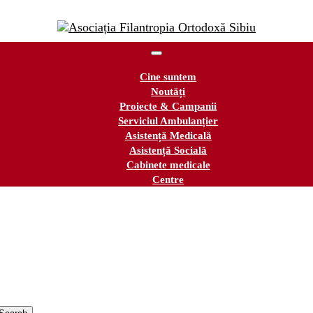
Cine suntem
Noutăți
Proiecte & Campanii
Serviciul Ambulanțier
Asistență Medicală
Asistență Socială
Cabinete medicale
Centre