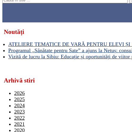
Noutăți
ATELIERE TEMATICE DE VARĂ PENTRU ELEVI ȘI 
Programul „Sănătate pentru Sate” a ajuns la Netuș: consult
Vizită de lucru la Sibiu: Educație și oportunități de viitor 
Arhivă stiri
2026
2025
2024
2023
2022
2021
2020