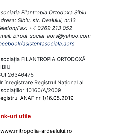
sociația Filantropia Ortodoxă Sibiu
dresa: Sibiu, str. Dealului, nr.13
elefon/Fax: +4 0269 213 052
mail: biroul_social_aors@yahoo.com
acebook/asistentasociala.aors
sociația FILANTROPIA ORTODOXĂ
IBIU
CUI 26346475
r înregistrare Registrul Național al
sociațiilor 10160/A/2009
egistrul ANAF nr 1/16.05.2019
ink-uri utile
www.mitropolia-ardealului.ro