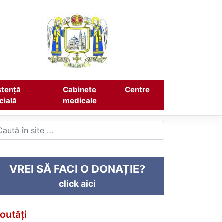
stență
Cabinete
Centre
cială
medicale
VREI SĂ FACI O DONAȚIE?
click aici
outăți