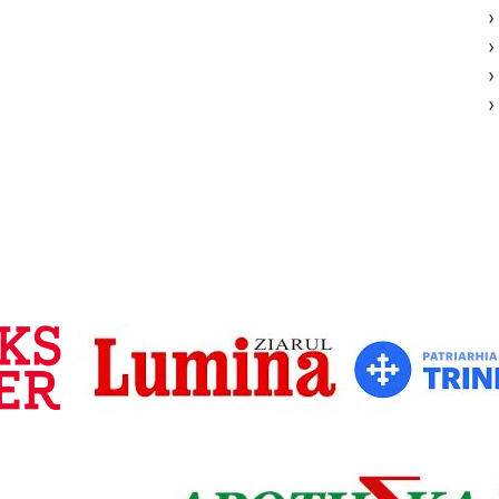
›
›
›
›