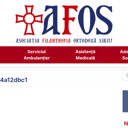
Serviciul
Asistență
Asi
Ambulanțier
Medicală
So
44a12dbc1
N