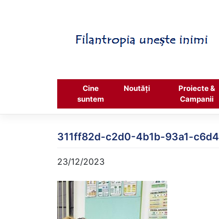
Skip
to
content
Cine
Noutăți
Proiecte &
suntem
Campanii
311ff82d-c2d0-4b1b-93a1-c6d
23/12/2023