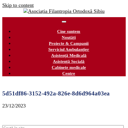
Skip to content
Cine suntem
Noutăți
Proiecte & Campanii
Serviciul Ambulanțier
Asistență Medicală
Asistență Socială
Cabinete medicale
Centre
5d51df86-3152-492a-826e-8d6d964a03ea
23/12/2023