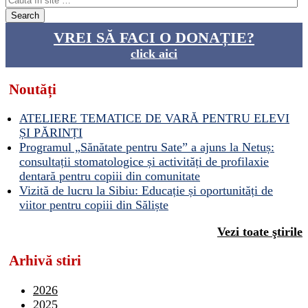
VREI SĂ FACI O DONAȚIE?
click aici
Noutăți
ATELIERE TEMATICE DE VARĂ PENTRU ELEVI
ȘI PĂRINȚI
Programul „Sănătate pentru Sate” a ajuns la Netuș:
consultații stomatologice și activități de profilaxie
dentară pentru copiii din comunitate
Vizită de lucru la Sibiu: Educație și oportunități de
viitor pentru copiii din Săliște
Vezi toate ştirile
Arhivă stiri
2026
2025