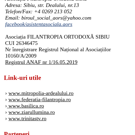
Adresa: Sibiu, str. Dealului, nr.13
Telefon/Fax: +4 0269 213 052
Email: biroul_social_aors@yahoo.com
facebook/asistentasociala.aors
Asociația FILANTROPIA ORTODOXĂ SIBIU
CUI 26346475
Nr înregistrare Registrul Național al Asociațiilor
10160/A/2009
Registrul ANAF nr 1/16.05.2019
Link-uri utile
›
www.mitropolia-ardealului.ro
›
www.federatia-filantropia.ro
›
www.basilica.ro
›
www.ziarullumina.ro
›
www.trinitastv.ro
Parteneri