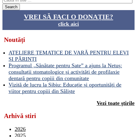
VREI SĂ FACI O DONAȚIE?
click aici
Noutăți
ATELIERE TEMATICE DE VARĂ PENTRU ELEVI
ȘI PĂRINȚI
Programul „Sănătate pentru Sate” a ajuns la Netuș:
consultații stomatologice și activități de profilaxie
dentară pentru copiii din comunitate
Vizită de lucru la Sibiu: Educație și oportunități de
viitor pentru copiii din Săliște
Vezi toate ştirile
Arhivă stiri
2026
2025