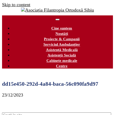
Skip to content
Cine suntem
Noutăți
Proiecte & Campanii
Serviciul Ambulanțier
Asistență Medicală
Asistență Socială
Cabinete medicale
Centre
dd15e450-292d-4a84-baca-56c090fa9d97
23/12/2023