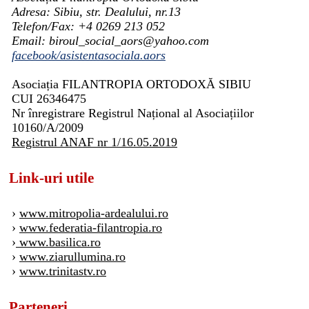
Adresa: Sibiu, str. Dealului, nr.13
Telefon/Fax: +4 0269 213 052
Email: biroul_social_aors@yahoo.com
facebook/asistentasociala.aors
Asociația FILANTROPIA ORTODOXĂ SIBIU
CUI 26346475
Nr înregistrare Registrul Național al Asociațiilor
10160/A/2009
Registrul ANAF nr 1/16.05.2019
Link-uri utile
›
www.mitropolia-ardealului.ro
›
www.federatia-filantropia.ro
›
www.basilica.ro
›
www.ziarullumina.ro
›
www.trinitastv.ro
Parteneri