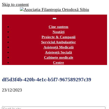
Skip to content
Cine suntem
Noutăți
Proiecte & Campanii
Serviciul Ambulanțier
Asistență Medicală
Asistență Socială
Cabinete medicale
Centre
df5d3f4b-420b-4e1c-b5f7-967589297c39
23/12/2023