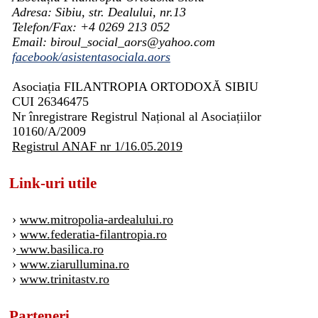
Adresa: Sibiu, str. Dealului, nr.13
Telefon/Fax: +4 0269 213 052
Email: biroul_social_aors@yahoo.com
facebook/asistentasociala.aors
Asociația FILANTROPIA ORTODOXĂ SIBIU
CUI 26346475
Nr înregistrare Registrul Național al Asociațiilor
10160/A/2009
Registrul ANAF nr 1/16.05.2019
Link-uri utile
›
www.mitropolia-ardealului.ro
›
www.federatia-filantropia.ro
›
www.basilica.ro
›
www.ziarullumina.ro
›
www.trinitastv.ro
Parteneri