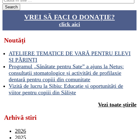
VREI SĂ FACI O DONAȚIE?
click aici
Noutăți
ATELIERE TEMATICE DE VARĂ PENTRU ELEVI
ȘI PĂRINȚI
Programul „Sănătate pentru Sate” a ajuns la Netuș:
consultații stomatologice și activități de profilaxie
dentară pentru copiii din comunitate
Vizită de lucru la Sibiu: Educație și oportunități de
viitor pentru copiii din Săliște
Vezi toate ştirile
Arhivă stiri
2026
2025