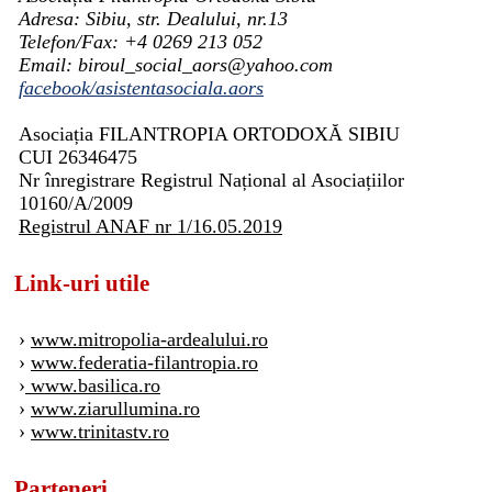
Adresa: Sibiu, str. Dealului, nr.13
Telefon/Fax: +4 0269 213 052
Email: biroul_social_aors@yahoo.com
facebook/asistentasociala.aors
Asociația FILANTROPIA ORTODOXĂ SIBIU
CUI 26346475
Nr înregistrare Registrul Național al Asociațiilor
10160/A/2009
Registrul ANAF nr 1/16.05.2019
Link-uri utile
›
www.mitropolia-ardealului.ro
›
www.federatia-filantropia.ro
›
www.basilica.ro
›
www.ziarullumina.ro
›
www.trinitastv.ro
Parteneri