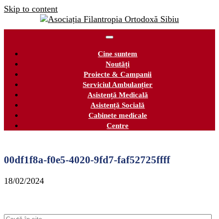
Skip to content
Cine suntem
Noutăți
Proiecte & Campanii
Serviciul Ambulanțier
Asistență Medicală
Asistență Socială
Cabinete medicale
Centre
00df1f8a-f0e5-4020-9fd7-faf52725ffff
18/02/2024