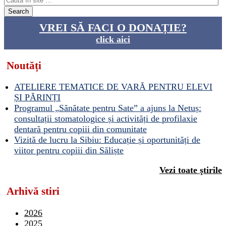
VREI SĂ FACI O DONAȚIE?
click aici
Noutăți
ATELIERE TEMATICE DE VARĂ PENTRU ELEVI
ȘI PĂRINȚI
Programul „Sănătate pentru Sate” a ajuns la Netuș:
consultații stomatologice și activități de profilaxie
dentară pentru copiii din comunitate
Vizită de lucru la Sibiu: Educație și oportunități de
viitor pentru copiii din Săliște
Vezi toate ştirile
Arhivă stiri
2026
2025