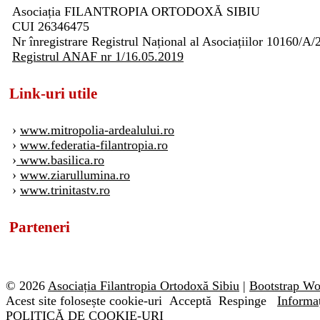
Asociația FILANTROPIA ORTODOXĂ SIBIU
CUI 26346475
Nr înregistrare Registrul Național al Asociațiilor 10160/A/
Registrul ANAF nr 1/16.05.2019
Link-uri utile
›
www.mitropolia-ardealului.ro
›
www.federatia-filantropia.ro
›
www.basilica.ro
›
www.ziarullumina.ro
›
www.trinitastv.ro
Parteneri
© 2026
Asociația Filantropia Ortodoxă Sibiu
|
Bootstrap W
Acest site folosește cookie-uri
Acceptă
Respinge
Informaț
POLITICĂ DE COOKIE-URI