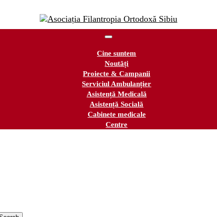
Cine suntem
Noutăți
Proiecte & Campanii
Serviciul Ambulanțier
Asistență Medicală
Asistență Socială
Cabinete medicale
Centre