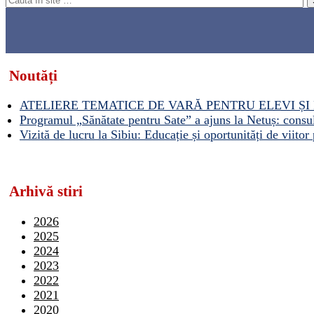
Noutăți
ATELIERE TEMATICE DE VARĂ PENTRU ELEVI ȘI 
Programul „Sănătate pentru Sate” a ajuns la Netuș: consult
Vizită de lucru la Sibiu: Educație și oportunități de viitor 
Arhivă stiri
2026
2025
2024
2023
2022
2021
2020