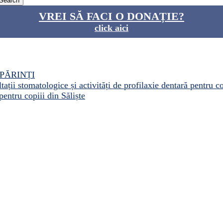
VREI SĂ FACI O DONAȚIE?
click aici
PĂRINȚI
ații stomatologice și activități de profilaxie dentară pentru c
pentru copiii din Săliște