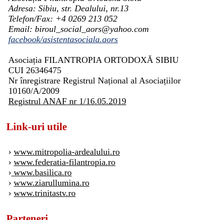
Adresa: Sibiu, str. Dealului, nr.13
Telefon/Fax: +4 0269 213 052
Email: biroul_social_aors@yahoo.com
facebook/asistentasociala.aors
Asociația FILANTROPIA ORTODOXĂ SIBIU
CUI 26346475
Nr înregistrare Registrul Național al Asociațiilor
10160/A/2009
Registrul ANAF nr 1/16.05.2019
Link-uri utile
›
www.mitropolia-ardealului.ro
›
www.federatia-filantropia.ro
›
www.basilica.ro
›
www.ziarullumina.ro
›
www.trinitastv.ro
Parteneri