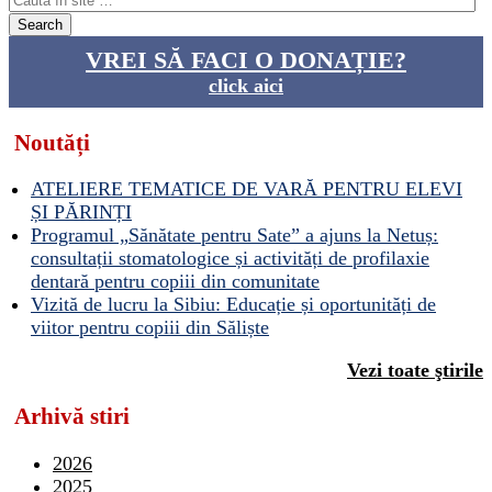
VREI SĂ FACI O DONAȚIE?
click aici
Noutăți
ATELIERE TEMATICE DE VARĂ PENTRU ELEVI
ȘI PĂRINȚI
Programul „Sănătate pentru Sate” a ajuns la Netuș:
consultații stomatologice și activități de profilaxie
dentară pentru copiii din comunitate
Vizită de lucru la Sibiu: Educație și oportunități de
viitor pentru copiii din Săliște
Vezi toate ştirile
Arhivă stiri
2026
2025