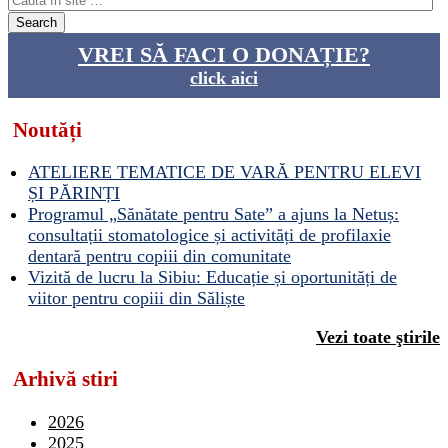
VREI SĂ FACI O DONAȚIE?
click aici
Noutăți
ATELIERE TEMATICE DE VARĂ PENTRU ELEVI
ȘI PĂRINȚI
Programul „Sănătate pentru Sate” a ajuns la Netuș:
consultații stomatologice și activități de profilaxie
dentară pentru copiii din comunitate
Vizită de lucru la Sibiu: Educație și oportunități de
viitor pentru copiii din Săliște
Vezi toate ştirile
Arhivă stiri
2026
2025