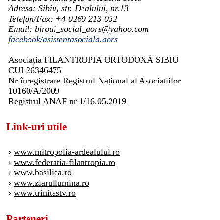
Adresa: Sibiu, str. Dealului, nr.13
Telefon/Fax: +4 0269 213 052
Email: biroul_social_aors@yahoo.com
facebook/asistentasociala.aors
Asociația FILANTROPIA ORTODOXĂ SIBIU
CUI 26346475
Nr înregistrare Registrul Național al Asociațiilor
10160/A/2009
Registrul ANAF nr 1/16.05.2019
Link-uri utile
›
www.mitropolia-ardealului.ro
›
www.federatia-filantropia.ro
›
www.basilica.ro
›
www.ziarullumina.ro
›
www.trinitastv.ro
Parteneri