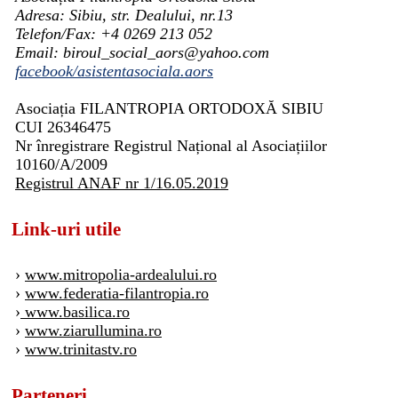
Adresa: Sibiu, str. Dealului, nr.13
Telefon/Fax: +4 0269 213 052
Email: biroul_social_aors@yahoo.com
facebook/asistentasociala.aors
Asociația FILANTROPIA ORTODOXĂ SIBIU
CUI 26346475
Nr înregistrare Registrul Național al Asociațiilor
10160/A/2009
Registrul ANAF nr 1/16.05.2019
Link-uri utile
›
www.mitropolia-ardealului.ro
›
www.federatia-filantropia.ro
›
www.basilica.ro
›
www.ziarullumina.ro
›
www.trinitastv.ro
Parteneri