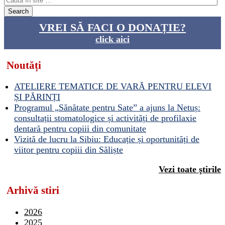
VREI SĂ FACI O DONAȚIE?
click aici
Noutăți
ATELIERE TEMATICE DE VARĂ PENTRU ELEVI
ȘI PĂRINȚI
Programul „Sănătate pentru Sate” a ajuns la Netuș:
consultații stomatologice și activități de profilaxie
dentară pentru copiii din comunitate
Vizită de lucru la Sibiu: Educație și oportunități de
viitor pentru copiii din Săliște
Vezi toate ştirile
Arhivă stiri
2026
2025