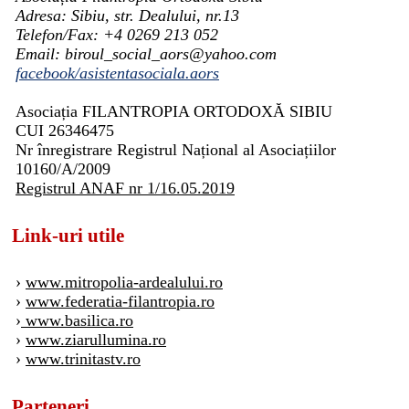
Adresa: Sibiu, str. Dealului, nr.13
Telefon/Fax: +4 0269 213 052
Email: biroul_social_aors@yahoo.com
facebook/asistentasociala.aors
Asociația FILANTROPIA ORTODOXĂ SIBIU
CUI 26346475
Nr înregistrare Registrul Național al Asociațiilor
10160/A/2009
Registrul ANAF nr 1/16.05.2019
Link-uri utile
›
www.mitropolia-ardealului.ro
›
www.federatia-filantropia.ro
›
www.basilica.ro
›
www.ziarullumina.ro
›
www.trinitastv.ro
Parteneri