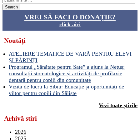
VREI SĂ FACI O DONAȚIE?
click aici
Noutăți
ATELIERE TEMATICE DE VARĂ PENTRU ELEVI
ȘI PĂRINȚI
Programul „Sănătate pentru Sate” a ajuns la Netuș:
consultații stomatologice și activități de profilaxie
dentară pentru copiii din comunitate
Vizită de lucru la Sibiu: Educație și oportunități de
viitor pentru copiii din Săliște
Vezi toate ştirile
Arhivă stiri
2026
2025