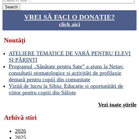
VREI SĂ FACI O DONAȚIE?
click aici
Noutăți
ATELIERE TEMATICE DE VARĂ PENTRU ELEVI
ȘI PĂRINȚI
Programul „Sănătate pentru Sate” a ajuns la Netuș:
consultații stomatologice și activități de profilaxie
dentară pentru copiii din comunitate
Vizită de lucru la Sibiu: Educație și oportunități de
viitor pentru copiii din Săliște
Vezi toate ştirile
Arhivă stiri
2026
2025