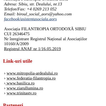
Adresa: Sibiu, str. Dealului, nr.13
Telefon/Fax: +4 0269 213 052
Email: biroul_social_aors@yahoo.com
facebook/asistentasociala.aors
Asociația FILANTROPIA ORTODOXĂ SIBIU
CUI 26346475
Nr înregistrare Registrul Național al Asociațiilor
10160/A/2009
Registrul ANAF nr 1/16.05.2019
Link-uri utile
›
www.mitropolia-ardealului.ro
›
www.federatia-filantropia.ro
›
www.basilica.ro
›
www.ziarullumina.ro
›
www.trinitastv.ro
Parteneri