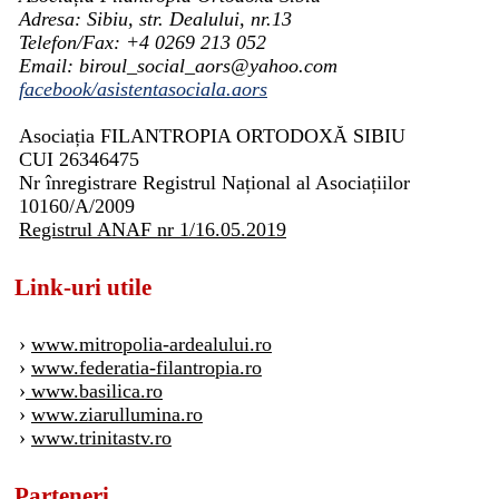
Adresa: Sibiu, str. Dealului, nr.13
Telefon/Fax: +4 0269 213 052
Email: biroul_social_aors@yahoo.com
facebook/asistentasociala.aors
Asociația FILANTROPIA ORTODOXĂ SIBIU
CUI 26346475
Nr înregistrare Registrul Național al Asociațiilor
10160/A/2009
Registrul ANAF nr 1/16.05.2019
Link-uri utile
›
www.mitropolia-ardealului.ro
›
www.federatia-filantropia.ro
›
www.basilica.ro
›
www.ziarullumina.ro
›
www.trinitastv.ro
Parteneri