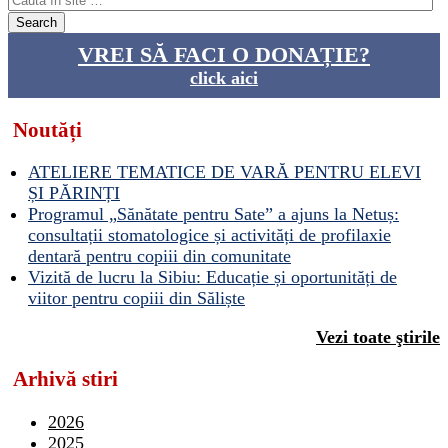
VREI SĂ FACI O DONAȚIE?
click aici
Noutăți
ATELIERE TEMATICE DE VARĂ PENTRU ELEVI
ȘI PĂRINȚI
Programul „Sănătate pentru Sate” a ajuns la Netuș:
consultații stomatologice și activități de profilaxie
dentară pentru copiii din comunitate
Vizită de lucru la Sibiu: Educație și oportunități de
viitor pentru copiii din Săliște
Vezi toate ştirile
Arhivă stiri
2026
2025