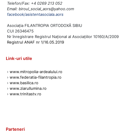
Telefon/Fax: +4 0269 213 052
Email: biroul_social_aors@yahoo.com
facebook/asistentasociala.aors
Asociația FILANTROPIA ORTODOXĂ SIBIU
CUI 26346475
Nr înregistrare Registrul Național al Asociațiilor 10160/A/2009
Registrul ANAF nr 1/16.05.2019
Link-uri utile
›
www.mitropolia-ardealului.ro
›
www.federatia-filantropia.ro
›
www.basilica.ro
›
www.ziarullumina.ro
›
www.trinitastv.ro
Parteneri