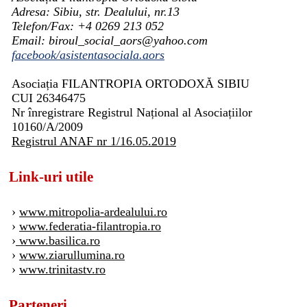
Adresa: Sibiu, str. Dealului, nr.13
Telefon/Fax: +4 0269 213 052
Email: biroul_social_aors@yahoo.com
facebook/asistentasociala.aors
Asociația FILANTROPIA ORTODOXĂ SIBIU
CUI 26346475
Nr înregistrare Registrul Național al Asociațiilor
10160/A/2009
Registrul ANAF nr 1/16.05.2019
Link-uri utile
›
www.mitropolia-ardealului.ro
›
www.federatia-filantropia.ro
›
www.basilica.ro
›
www.ziarullumina.ro
›
www.trinitastv.ro
Parteneri