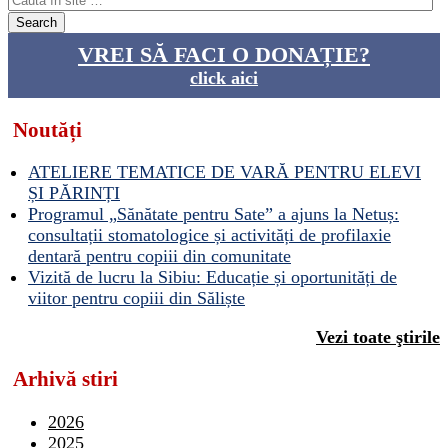
VREI SĂ FACI O DONAȚIE?
click aici
Noutăți
ATELIERE TEMATICE DE VARĂ PENTRU ELEVI
ȘI PĂRINȚI
Programul „Sănătate pentru Sate” a ajuns la Netuș:
consultații stomatologice și activități de profilaxie
dentară pentru copiii din comunitate
Vizită de lucru la Sibiu: Educație și oportunități de
viitor pentru copiii din Săliște
Vezi toate ştirile
Arhivă stiri
2026
2025