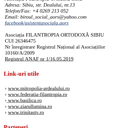
Adresa: Sibiu, str. Dealului, nr.13
Telefon/Fax: +4 0269 213 052
Email: biroul_social_aors@yahoo.com
facebook/asistentasociala.aors
Asociația FILANTROPIA ORTODOXĂ SIBIU
CUI 26346475
Nr înregistrare Registrul Național al Asociațiilor
10160/A/2009
Registrul ANAF nr 1/16.05.2019
Link-uri utile
›
www.mitropolia-ardealului.ro
›
www.federatia-filantropia.ro
›
www.basilica.ro
›
www.ziarullumina.ro
›
www.trinitastv.ro
Parteneri