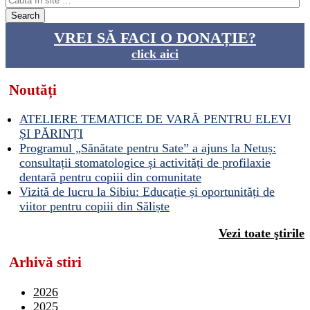
VREI SĂ FACI O DONAȚIE?
click aici
Noutăți
ATELIERE TEMATICE DE VARĂ PENTRU ELEVI
ȘI PĂRINȚI
Programul „Sănătate pentru Sate” a ajuns la Netuș:
consultații stomatologice și activități de profilaxie
dentară pentru copiii din comunitate
Vizită de lucru la Sibiu: Educație și oportunități de
viitor pentru copiii din Săliște
Vezi toate ştirile
Arhivă stiri
2026
2025