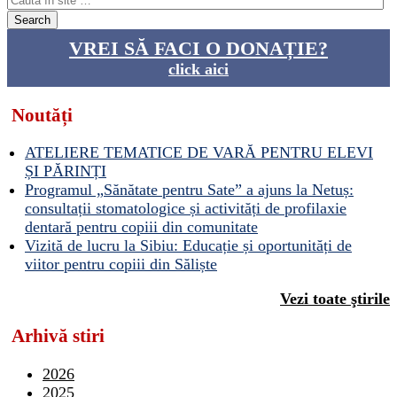
VREI SĂ FACI O DONAȚIE?
click aici
Noutăți
ATELIERE TEMATICE DE VARĂ PENTRU ELEVI
ȘI PĂRINȚI
Programul „Sănătate pentru Sate” a ajuns la Netuș:
consultații stomatologice și activități de profilaxie
dentară pentru copiii din comunitate
Vizită de lucru la Sibiu: Educație și oportunități de
viitor pentru copiii din Săliște
Vezi toate ştirile
Arhivă stiri
2026
2025