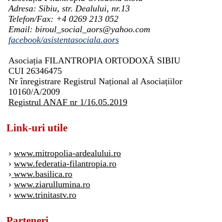
Adresa: Sibiu, str. Dealului, nr.13
Telefon/Fax: +4 0269 213 052
Email: biroul_social_aors@yahoo.com
facebook/asistentasociala.aors
Asociația FILANTROPIA ORTODOXĂ SIBIU
CUI 26346475
Nr înregistrare Registrul Național al Asociațiilor
10160/A/2009
Registrul ANAF nr 1/16.05.2019
Link-uri utile
›
www.mitropolia-ardealului.ro
›
www.federatia-filantropia.ro
›
www.basilica.ro
›
www.ziarullumina.ro
›
www.trinitastv.ro
Parteneri