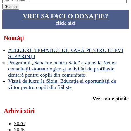
VREI SĂ FACI O DONAȚIE?
click aici
Noutăți
ATELIERE TEMATICE DE VARĂ PENTRU ELEVI
ȘI PĂRINȚI
Programul „Sănătate pentru Sate” a ajuns la Netuș:
consultații stomatologice și activități de profilaxie
dentară pentru copiii din comunitate
Vizită de lucru la Sibiu: Educație și oportunități de
viitor pentru copiii din Săliște
Vezi toate ştirile
Arhivă stiri
2026
2025