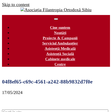
Skip to content
Cine suntem
Noutăți
Proiecte & Campanii
Serviciul Ambulanțier
Asistență Medicală
Asistență Socială
Cabinete medicale
Centre
04f8ef65-c69c-4561-a242-88b9832d7f0e
17/05/2024