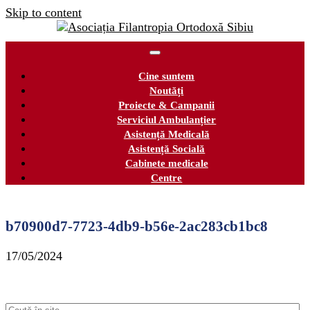
Skip to content
Cine suntem
Noutăți
Proiecte & Campanii
Serviciul Ambulanțier
Asistență Medicală
Asistență Socială
Cabinete medicale
Centre
b70900d7-7723-4db9-b56e-2ac283cb1bc8
17/05/2024