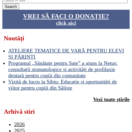
VREI SĂ FACI O DONAȚIE?
click aici
Noutăți
ATELIERE TEMATICE DE VARĂ PENTRU ELEVI
ȘI PĂRINȚI
Programul „Sănătate pentru Sate” a ajuns la Netuș:
consultații stomatologice și activități de profilaxie
dentară pentru copiii din comunitate
Vizită de lucru la Sibiu: Educație și oportunități de
viitor pentru copiii din Săliște
Vezi toate ştirile
Arhivă stiri
2026
2025