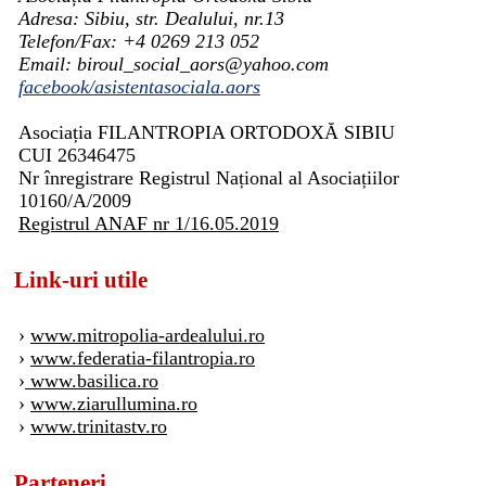
Adresa: Sibiu, str. Dealului, nr.13
Telefon/Fax: +4 0269 213 052
Email: biroul_social_aors@yahoo.com
facebook/asistentasociala.aors
Asociația FILANTROPIA ORTODOXĂ SIBIU
CUI 26346475
Nr înregistrare Registrul Național al Asociațiilor
10160/A/2009
Registrul ANAF nr 1/16.05.2019
Link-uri utile
›
www.mitropolia-ardealului.ro
›
www.federatia-filantropia.ro
›
www.basilica.ro
›
www.ziarullumina.ro
›
www.trinitastv.ro
Parteneri