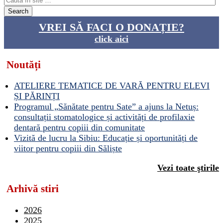
VREI SĂ FACI O DONAȚIE?
click aici
Noutăți
ATELIERE TEMATICE DE VARĂ PENTRU ELEVI
ȘI PĂRINȚI
Programul „Sănătate pentru Sate” a ajuns la Netuș:
consultații stomatologice și activități de profilaxie
dentară pentru copiii din comunitate
Vizită de lucru la Sibiu: Educație și oportunități de
viitor pentru copiii din Săliște
Vezi toate ştirile
Arhivă stiri
2026
2025