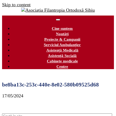
Skip to content
Cine suntem
Noutăți
Proiecte & Campanii
Serviciul Ambulanțier
Asistență Medicală
Asistență Socială
Cabinete medicale
Centre
be8ba13c-253c-440e-8e02-580b09525d68
17/05/2024