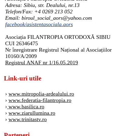
Adresa: Sibiu, str. Dealului, nr.13
Telefon/Fax: +4 0269 213 052
Email: biroul_social_aors@yahoo.com
facebook/asistentasociala.aors
Asociația FILANTROPIA ORTODOXĂ SIBIU
CUI 26346475
Nr înregistrare Registrul Național al Asociațiilor
10160/A/2009
Registrul ANAF nr 1/16.05.2019
Link-uri utile
›
www.mitropolia-ardealului.ro
›
www.federatia-filantropia.ro
›
www.basilica.ro
›
www.ziarullumina.ro
›
www.trinitastv.ro
Parteneri