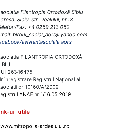
sociația Filantropia Ortodoxă Sibiu
dresa: Sibiu, str. Dealului, nr.13
elefon/Fax: +4 0269 213 052
mail: biroul_social_aors@yahoo.com
acebook/asistentasociala.aors
sociația FILANTROPIA ORTODOXĂ
IBIU
CUI 26346475
r înregistrare Registrul Național al
sociațiilor 10160/A/2009
egistrul ANAF nr 1/16.05.2019
ink-uri utile
www.mitropolia-ardealului.ro