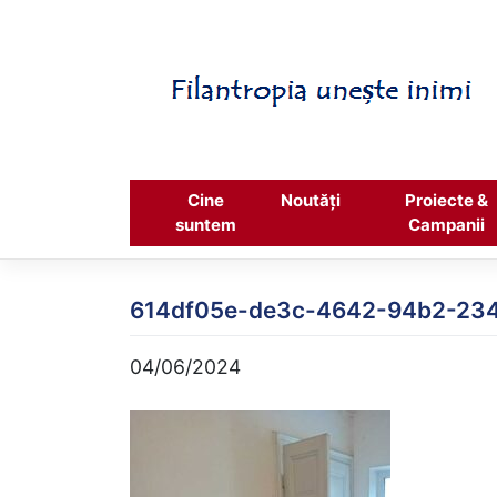
Skip
to
content
Cine
Noutăți
Proiecte &
suntem
Campanii
614df05e-de3c-4642-94b2-23
04/06/2024