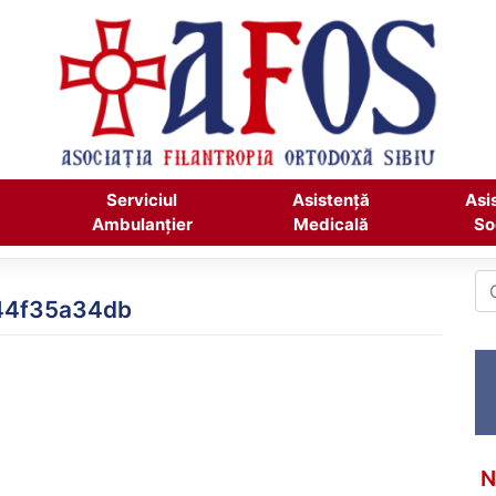
Serviciul
Asistență
Asi
Ambulanțier
Medicală
So
44f35a34db
N