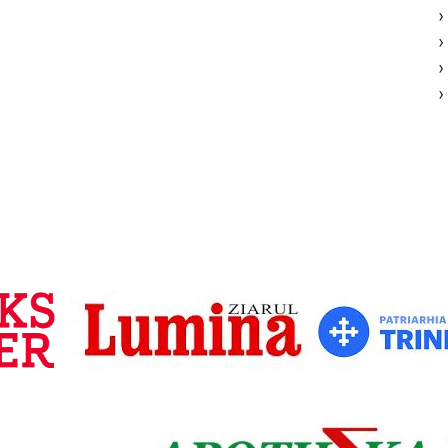
›
›
›
›