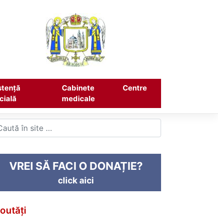
stență
Cabinete
Centre
cială
medicale
VREI SĂ FACI O DONAȚIE?
click aici
outăți