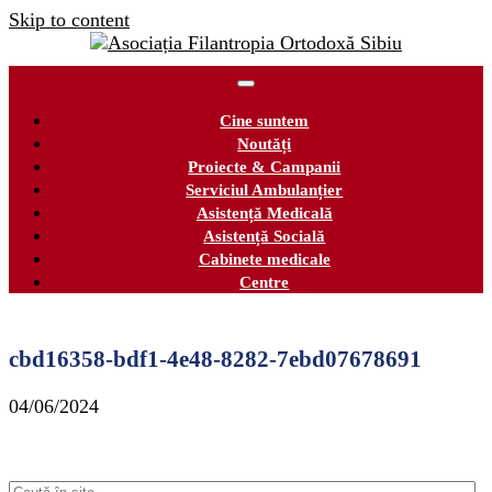
Skip to content
Cine suntem
Noutăți
Proiecte & Campanii
Serviciul Ambulanțier
Asistență Medicală
Asistență Socială
Cabinete medicale
Centre
cbd16358-bdf1-4e48-8282-7ebd07678691
04/06/2024