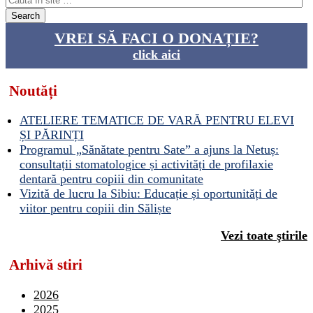
VREI SĂ FACI O DONAȚIE?
click aici
Noutăți
ATELIERE TEMATICE DE VARĂ PENTRU ELEVI
ȘI PĂRINȚI
Programul „Sănătate pentru Sate” a ajuns la Netuș:
consultații stomatologice și activități de profilaxie
dentară pentru copiii din comunitate
Vizită de lucru la Sibiu: Educație și oportunități de
viitor pentru copiii din Săliște
Vezi toate ştirile
Arhivă stiri
2026
2025