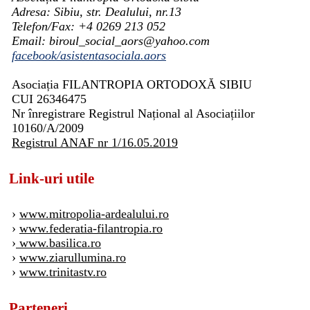
Adresa: Sibiu, str. Dealului, nr.13
Telefon/Fax: +4 0269 213 052
Email: biroul_social_aors@yahoo.com
facebook/asistentasociala.aors
Asociația FILANTROPIA ORTODOXĂ SIBIU
CUI 26346475
Nr înregistrare Registrul Național al Asociațiilor
10160/A/2009
Registrul ANAF nr 1/16.05.2019
Link-uri utile
›
www.mitropolia-ardealului.ro
›
www.federatia-filantropia.ro
›
www.basilica.ro
›
www.ziarullumina.ro
›
www.trinitastv.ro
Parteneri