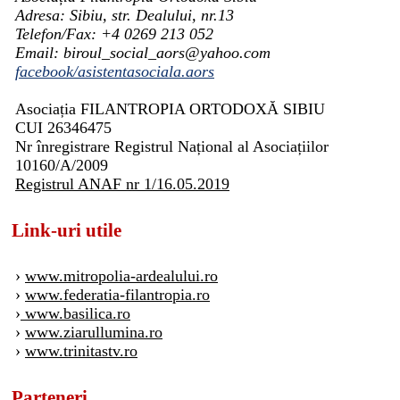
Adresa: Sibiu, str. Dealului, nr.13
Telefon/Fax: +4 0269 213 052
Email: biroul_social_aors@yahoo.com
facebook/asistentasociala.aors
Asociația FILANTROPIA ORTODOXĂ SIBIU
CUI 26346475
Nr înregistrare Registrul Național al Asociațiilor
10160/A/2009
Registrul ANAF nr 1/16.05.2019
Link-uri utile
›
www.mitropolia-ardealului.ro
›
www.federatia-filantropia.ro
›
www.basilica.ro
›
www.ziarullumina.ro
›
www.trinitastv.ro
Parteneri