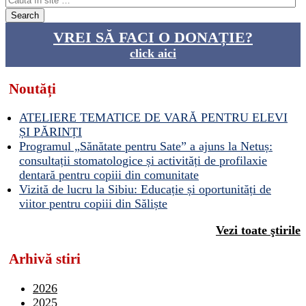
VREI SĂ FACI O DONAȚIE?
click aici
Noutăți
ATELIERE TEMATICE DE VARĂ PENTRU ELEVI
ȘI PĂRINȚI
Programul „Sănătate pentru Sate” a ajuns la Netuș:
consultații stomatologice și activități de profilaxie
dentară pentru copiii din comunitate
Vizită de lucru la Sibiu: Educație și oportunități de
viitor pentru copiii din Săliște
Vezi toate ştirile
Arhivă stiri
2026
2025